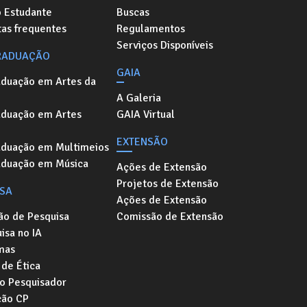
o Estudante
Buscas
as frequentes
Regulamentos
Serviços Disponíveis
RADUAÇÃO
GAIA
aduação em Artes da
A Galeria
aduação em Artes
GAIA Virtual
EXTENSÃO
aduação em Multimeios
aduação em Música
Ações de Extensão
Projetos de Extensão
ISA
Ações de Extensão
ão de Pesquisa
Comissão de Extensão
isa no IA
mas
de Ética
o Pesquisador
ção CP