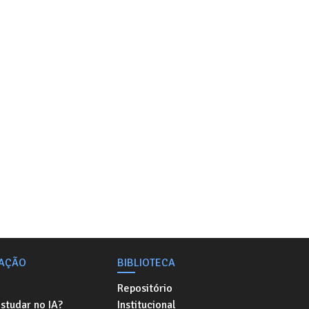
AÇÃO
BIBLIOTECA
Repositório
studar no IA?
Institucional