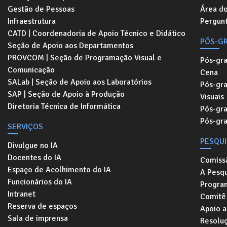
Gestão de Pessoas
Área d
Infraestrutura
Pergunt
CATD | Coordenadoria de Apoio Técnico e Didático
PÓS-G
Seção de Apoio aos Departamentos
PROVCOM | Seção de Programação Visual e
Pós-gr
Comunicação
Cena
SALab | Seção de Apoio aos Laboratórios
Pós-gr
SAP | Seção de Apoio à Produção
Visuais
Diretoria Técnica de Informática
Pós-gr
Pós-gr
SERVIÇOS
PESQU
Divulgue no IA
Docentes do IA
Comiss
Espaço de Acolhimento do IA
A Pesqu
Funcionários do IA
Progra
Intranet
Comitê 
Reserva de espaços
Apoio a
Sala de imprensa
Resolu