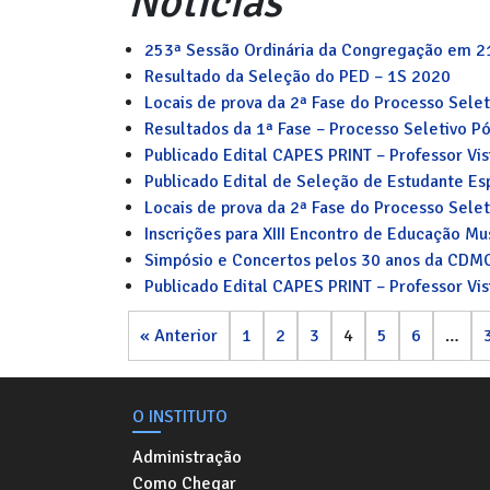
Notícias
253ª Sessão Ordinária da Congregação em 
Resultado da Seleção do PED – 1S 2020
Locais de prova da 2ª Fase do Processo Sele
Resultados da 1ª Fase – Processo Seletivo 
Publicado Edital CAPES PRINT – Professor Vis
Publicado Edital de Seleção de Estudante E
Locais de prova da 2ª Fase do Processo Sele
Inscrições para XIII Encontro de Educação Mu
Simpósio e Concertos pelos 30 anos da CDM
Publicado Edital CAPES PRINT – Professor Vis
« Anterior
1
2
3
4
5
6
…
O INSTITUTO
Administração
Como Chegar