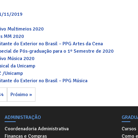
21/11/2019
tivo Multimeios 2020
Pós MM 2020
itante do Exterior no Brasil – PPG Artes da Cena
special de Pós-graduação para o 1º Semestre de 2020
tivo Música 2020
sical da Unicamp
C /Unicamp
itante do Exterior no Brasil – PPG Música
34
Próximo »
ADMINISTRAÇÃO
GRADU
Coordenadoria Administrativa
Cursos
Finanças e Compras
Como e