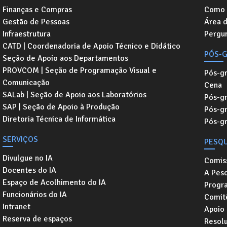
Finanças e Compras
Como 
Gestão de Pessoas
Área 
Infraestrutura
Pergu
CATD | Coordenadoria de Apoio Técnico e Didático
PÓS-
Seção de Apoio aos Departamentos
PROVCOM | Seção de Programação Visual e
Pós-g
Comunicação
Cena
SALab | Seção de Apoio aos Laboratórios
Pós-gr
SAP | Seção de Apoio à Produção
Pós-g
Diretoria Técnica de Informática
Pós-g
SERVIÇOS
PESQU
Divulgue no IA
Comis
Docentes do IA
A Pesq
Espaço de Acolhimento do IA
Progr
Funcionários do IA
Comitê
Intranet
Apoio
Reserva de espaços
Resol