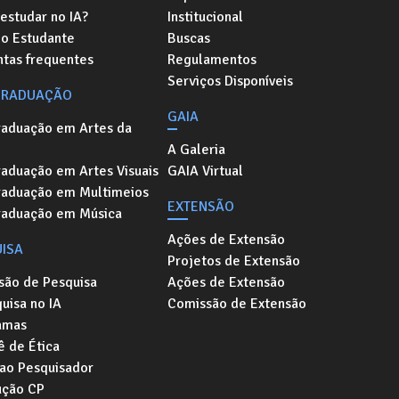
estudar no IA?
Institucional
do Estudante
Buscas
ntas frequentes
Regulamentos
Serviços Disponíveis
GRADUAÇÃO
GAIA
raduação em Artes da
A Galeria
aduação em Artes Visuais
GAIA Virtual
raduação em Multimeios
EXTENSÃO
raduação em Música
Ações de Extensão
ISA
Projetos de Extensão
são de Pesquisa
Ações de Extensão
uisa no IA
Comissão de Extensão
amas
 de Ética
 ao Pesquisador
ução CP