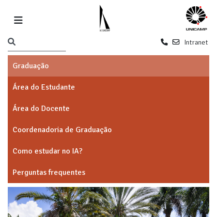
Intranet
Graduação
Área do Estudante
Área do Docente
Coordenadoria de Graduação
Como estudar no IA?
Perguntas frequentes