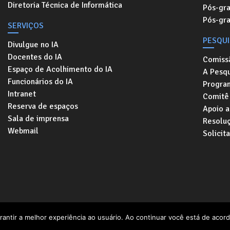
Diretoria Técnica de Informática
Pós-gr
Pós-gr
SERVIÇOS
PESQU
Divulgue no IA
Docentes do IA
Comiss
Espaço de Acolhimento do IA
A Pesqu
Funcionários do IA
Progra
Intranet
Comitê 
Reserva de espaços
Apoio a
Sala de imprensa
Resolu
Webmail
Solicit
Rua Elis Regina, 50. Cidade Universitári
rantir a melhor experiência ao usuário. Ao continuar você está de acord