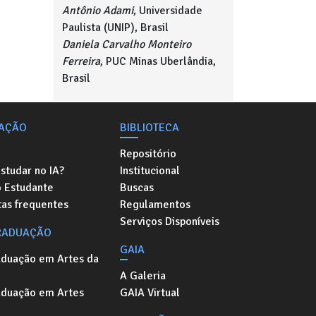
Antônio Adami
, Universidade
Paulista (UNIP), Brasil
Daniela Carvalho Monteiro
Ferreira
, PUC Minas Uberlândia,
Brasil
AÇÃO
BIBLIOTECA
Repositório
studar no IA?
Institucional
o Estudante
Buscas
as frequentes
Regulamentos
Serviços Disponíveis
RADUAÇÃO
GAIA
aduação em Artes da
A Galeria
aduação em Artes
GAIA Virtual