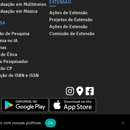
EXTENSÃO
aduação em Multimeios
aduação em Música
Ações de Extensão
Projetos de Extensão
ISA
Ações de Extensão
ão de Pesquisa
Comissão de Extensão
isa no IA
mas
de Ética
o Pesquisador
ção CP
ação de ISBN e ISSN
Instituto de Artes da Universidade Estadual de Campinas
a "Zeferino Vaz" | Barão Geraldo, Campinas - SP | CEP: 13083-854
o com nossas políticas.
Ok