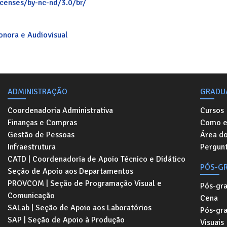
icenses/by-nc-nd/3.0/br/
Sonora e Audiovisual
ADMINISTRAÇÃO
GRADU
Coordenadoria Administrativa
Cursos
Finanças e Compras
Como e
Gestão de Pessoas
Área d
Infraestrutura
Pergunt
CATD | Coordenadoria de Apoio Técnico e Didático
PÓS-G
Seção de Apoio aos Departamentos
PROVCOM | Seção de Programação Visual e
Pós-gr
Comunicação
Cena
SALab | Seção de Apoio aos Laboratórios
Pós-gr
SAP | Seção de Apoio à Produção
Visuais