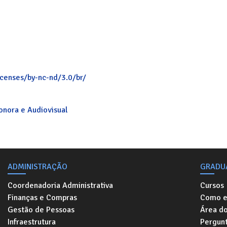
icenses/by-nc-nd/3.0/br/
Sonora e Audiovisual
ADMINISTRAÇÃO
GRADU
Coordenadoria Administrativa
Cursos
Finanças e Compras
Como e
Gestão de Pessoas
Área d
Infraestrutura
Pergunt