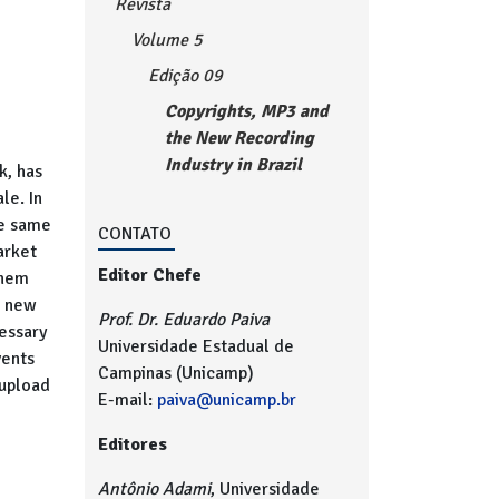
Revista
Volume 5
Edição 09
Copyrights, MP3 and
the New Recording
Industry in Brazil
k, has
le. In
he same
CONTATO
arket
Editor Chefe
them
e new
Prof. Dr. Eduardo Paiva
cessary
Universidade Estadual de
vents
Campinas (Unicamp)
aupload
E-mail:
paiva@unicamp.br
Editores
Antônio Adami
, Universidade