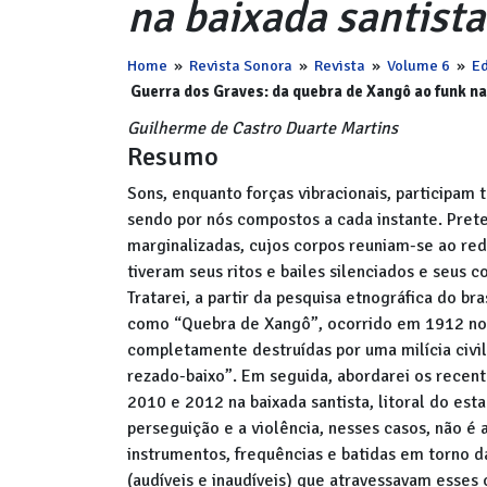
na baixada santista
Home
»
Revista Sonora
»
Revista
»
Volume 6
»
Ed
Guerra dos Graves: da quebra de Xangô ao funk na
Guilherme de Castro Duarte Martins
Resumo
Sons, enquanto forças vibracionais, participa
sendo por nós compostos a cada instante. Pret
marginalizadas, cujos corpos reuniam-se ao re
tiveram seus ritos e bailes silenciados e seus 
Tratarei, a partir da pesquisa etnográfica do br
como “Quebra de Xangô”, ocorrido em 1912 no e
completamente destruídas por uma milícia civil
rezado-baixo”. Em seguida, abordarei os recen
2010 e 2012
na baixada santista, litoral do est
perseguição e a violência, nesses casos, não é
instrumentos, frequências e batidas em torno d
(audíveis e inaudíveis) que atravessavam esses 