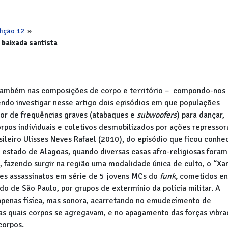
ição 12
»
 baixada santista
m também nas composições de corpo e território – compondo-nos
endo investigar nesse artigo dois episódios em que populações
dor de frequências graves (atabaques e
subwoofers
) para dançar,
corpos individuais e coletivos desmobilizados por ações repressor
asileiro Ulisses Neves Rafael (2010), do episódio que ficou conhe
stado de Alagoas, quando diversas casas afro-religiosas foram
, fazendo surgir na região uma modalidade única de culto, o “Xa
tes assassinatos em série de 5 jovens MCs do
funk,
cometidos en
ado de São Paulo, por grupos de extermínio da polícia militar. A
 apenas física, mas sonora, acarretando no emudecimento de
as quais corpos se agregavam, e no apagamento das forças vibra
corpos.