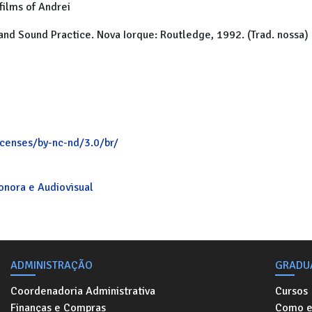
films of Andrei
y and Sound Practice. Nova Iorque: Routledge, 1992. (Trad. nossa)
icenses/by-nc-nd/3.0/br/
Sonora e Audiovisual
ADMINISTRAÇÃO
GRADU
Coordenadoria Administrativa
Cursos
Finanças e Compras
Como e