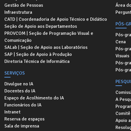
Gestão de Pessoas
Área d
Infraestrutura
Pergunt
CATD | Coordenadoria de Apoio Técnico e Didático
PÓS-G
Seção de Apoio aos Departamentos
PROVCOM | Seção de Programação Visual e
Pós-gr
Comunicação
Cena
SALab | Seção de Apoio aos Laboratórios
Pós-gr
SAP | Seção de Apoio à Produção
Visuais
Diretoria Técnica de Informática
Pós-gr
Pós-gr
SERVIÇOS
PESQU
Divulgue no IA
Docentes do IA
Comiss
Espaço de Acolhimento do IA
A Pesqu
Funcionários do IA
Progra
Intranet
Comitê 
Reserva de espaços
Apoio a
Sala de imprensa
Resolu