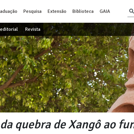
raduação
Pesquisa
Extensão
Biblioteca
GAIA
editorial
Revista
 da quebra de Xangô ao fu