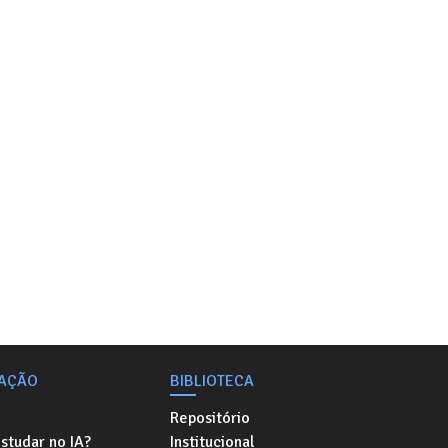
AÇÃO
BIBLIOTECA
Repositório
studar no IA?
Institucional