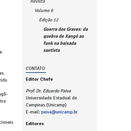
Revista
Volume 6
Edição 12
Guerra dos Graves: da
quebra de Xangô ao
funk na baixada
santista
 e
CONTATO
as.
Editor Chefe
cido
Prof. Dr. Eduardo Paiva
ngô-
Universidade Estadual de
tre
Campinas (Unicamp)
E-mail:
paiva@unicamp.br
cionais
Editores