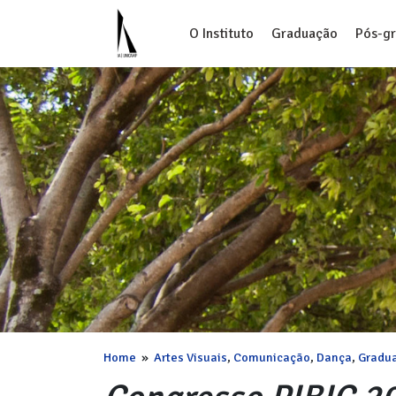
O Instituto
Graduação
Pós-g
Home
»
Artes Visuais
,
Comunicação
,
Dança
,
Gradu