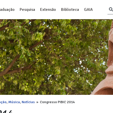
raduação
Pesquisa
Extensão
Biblioteca
GAIA
ação
,
Música
,
Notícias
»
Congresso PIBIC 2014