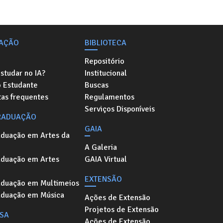
AÇÃO
BIBLIOTECA
Repositório
studar no IA?
Institucional
o Estudante
Buscas
as frequentes
Regulamentos
Serviços Disponíveis
RADUAÇÃO
GAIA
aduação em Artes da
A Galeria
aduação em Artes
GAIA Virtual
EXTENSÃO
aduação em Multimeios
aduação em Música
Ações de Extensão
Projetos de Extensão
ISA
Ações de Extensão