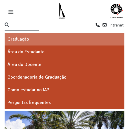
Intranet
Graduação
Área do Estudante
Área do Docente
Coordenadoria de Graduação
Como estudar no IA?
Perguntas frequentes