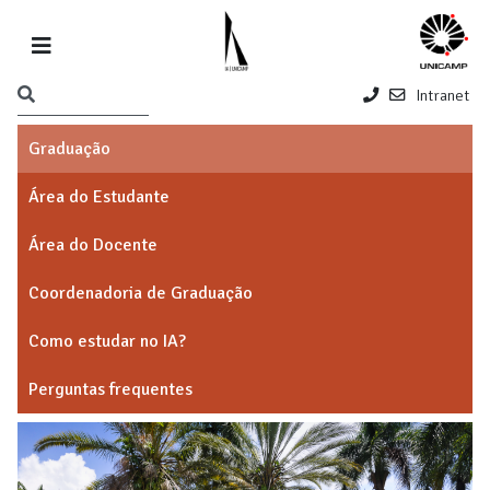
Intranet
Graduação
Área do Estudante
Área do Docente
Coordenadoria de Graduação
Como estudar no IA?
Perguntas frequentes