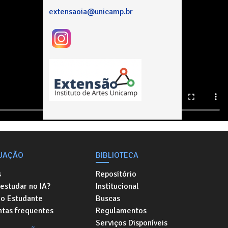
extensaoia@unicamp.br
UAÇÃO
BIBLIOTECA
s
Repositório
estudar no IA?
Institucional
do Estudante
Buscas
ntas frequentes
Regulamentos
Serviços Disponíveis