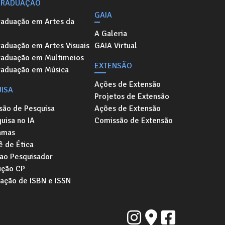
GRADUAÇÃO
GAIA
raduação em Artes da
A Galeria
aduação em Artes Visuais
GAIA Virtual
raduação em Multimeios
EXTENSÃO
raduação em Música
Ações de Extensão
ISA
Projetos de Extensão
são de Pesquisa
Ações de Extensão
uisa no IA
Comissão de Extensão
amas
 de Ética
 ao Pesquisador
ução CP
tação de ISBN e ISSN