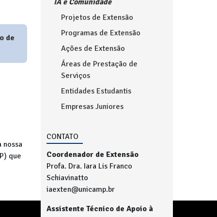
IA e Comunidade
Projetos de Extensão
Programas de Extensão
o de
Ações de Extensão
Áreas de Prestação de
Serviços
Entidades Estudantis
Empresas Juniores
CONTATO
à nossa
Coordenador de Extensão
P) que
Profa. Dra. Iara Lis Franco
Schiavinatto
iaexten@unicamp.br
Assistente Técnico de Apoio à