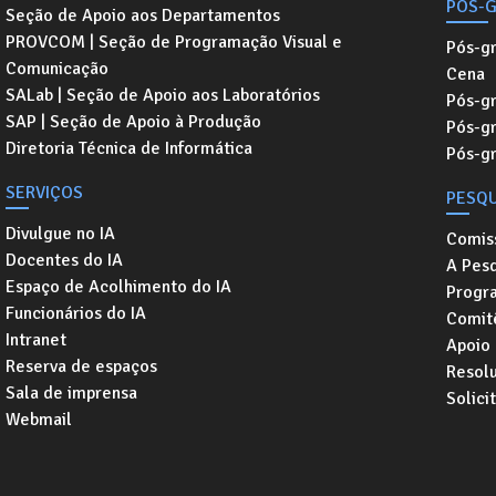
PÓS-
Seção de Apoio aos Departamentos
PROVCOM | Seção de Programação Visual e
Pós-g
Comunicação
Cena
SALab | Seção de Apoio aos Laboratórios
Pós-gr
SAP | Seção de Apoio à Produção
Pós-g
Diretoria Técnica de Informática
Pós-g
SERVIÇOS
PESQU
Divulgue no IA
Comis
Docentes do IA
A Pesq
Espaço de Acolhimento do IA
Progr
Funcionários do IA
Comitê
Intranet
Apoio
Reserva de espaços
Resol
Sala de imprensa
Solici
Webmail