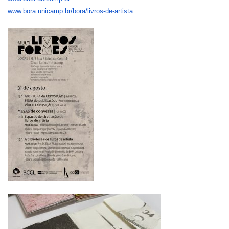
www.bora.unicamp.br/bora/livros-de-artista