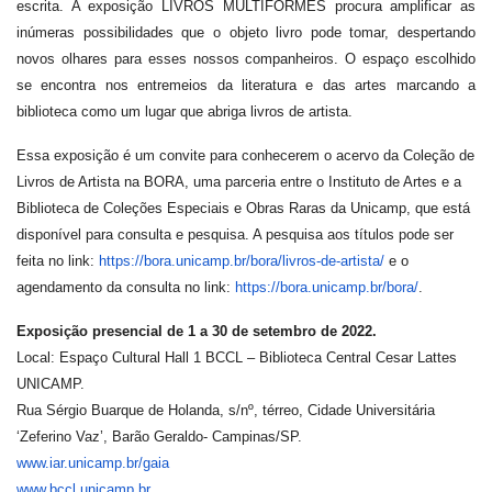
escrita. A exposição LIVROS MULTIFORMES procura amplificar as
inúmeras possibilidades que o objeto livro pode tomar, despertando
novos olhares para esses nossos companheiros. O espaço escolhido
se encontra nos entremeios da literatura e das artes marcando a
biblioteca como um lugar que abriga livros de artista.
Essa exposição é um convite para conhecerem o acervo da Coleção de
Livros de Artista na BORA, uma parceria entre o Instituto de Artes e a
Biblioteca de Coleções Especiais e Obras Raras da Unicamp, que está
disponível para consulta e pesquisa. A pesquisa aos títulos pode ser
feita no link:
https://bora.unicamp.br/bora/livros-de-artista/
e o
agendamento da consulta no link:
https://bora.unicamp.br/bora/
.
Exposição presencial de 1 a 30 de setembro de 2022.
Local: Espaço Cultural Hall 1 BCCL – Biblioteca Central Cesar Lattes
UNICAMP.
Rua Sérgio Buarque de Holanda, s/nº, térreo, Cidade Universitária
‘Zeferino Vaz’, Barão Geraldo- Campinas/SP.
www.iar.unicamp.br/gaia
www.bccl.unicamp.br