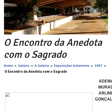
O Encontro da Anedota
com o Sagrado
Home
»
Galeria
»
A Galeria
»
Exposições Anteriores
»
1997
»
O Encontro da Anedota com o Sagrado
ADEM
MURAD
ARLIN
GONÇAL