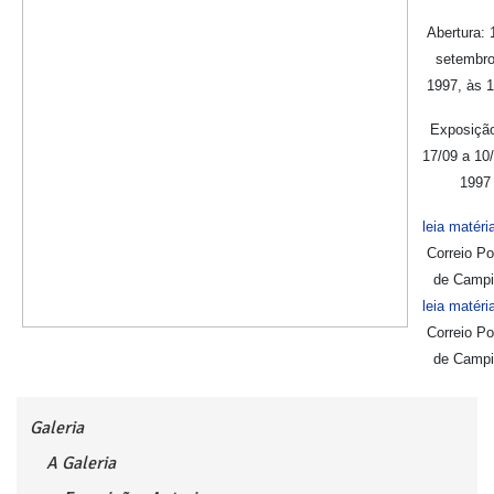
Abertura: 
setembro
1997, às 
Exposição
17/09 a 10
1997
leia matéri
Correio Po
de Camp
leia matéri
Correio Po
de Camp
Galeria
A Galeria