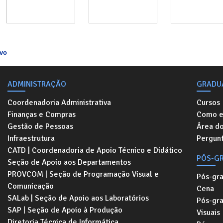
ovo
ADMINISTRAÇÃO
GRADU
Coordenadoria Administrativa
Cursos
Finanças e Compras
Como e
Gestão de Pessoas
Área d
Infraestrutura
Pergunt
CATD | Coordenadoria de Apoio Técnico e Didático
PÓS-G
Seção de Apoio aos Departamentos
PROVCOM | Seção de Programação Visual e
Pós-gr
Comunicação
Cena
SALab | Seção de Apoio aos Laboratórios
Pós-gr
SAP | Seção de Apoio à Produção
Visuais
Diretoria Técnica de Informática