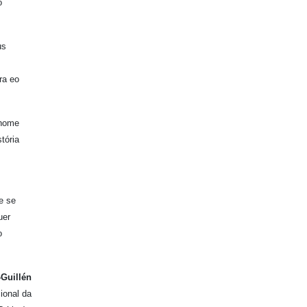
o
us
ra eo
 nome
tória
e se
uer
o
-Guillén
ional da