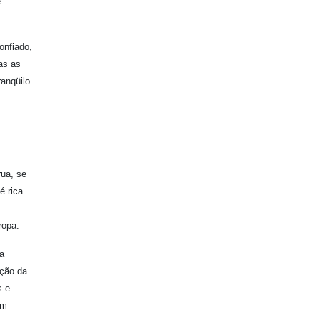
e
onfiado,
as as
ranqüilo
rua, se
é rica
ropa.
a
ição da
s e
em