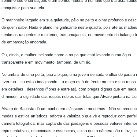
sentimentos e sensações e um sorriso natural e humano que o artista soub
conquistar para sua tela.
O marinheiro largado em sua quietude, pêlo no peito e olhar profundo e desc
de quem sabe. Nada é plano insignificante neste quadro, pois até as madeir
sentimos rangentes e o exterior, trás umajanela, no movimento do balanço t
de embarcação ancorada.
Ou, ainda, a mulher inclinada sobre a roupa que está lavando numa água
transparente e em movimento, também, de um rio.
No umbral de uma porta, pau a pique, uma jovem sentada e olhando para a 
tiver rua – eu estou imaginando – a moça está de frente na tela e sua roupa 
em detalhes , desenhos (flores e estrelas), com pregas dignas que em nada
diminuem a dignidade das roupas nobres das telas que Álvaro pintara na Eu
Álvaro de Bautista dá um banho em clássicos e modernos . Não se preocup
modas e estilos artísticos, reforça e valoriza o que vê e reproduz com perfe
câmera fotográfica, mas captando das paisagens e pessoas valores interno
representativos, emocionais e essenciais, coisa que a câmera não o faz, n