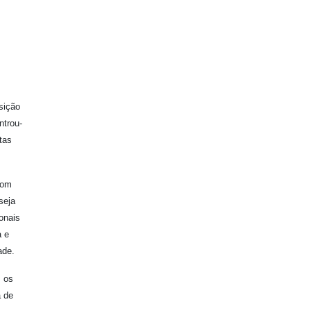
sição
ntrou-
tas
com
seja
onais
a e
ade.
, os
a de