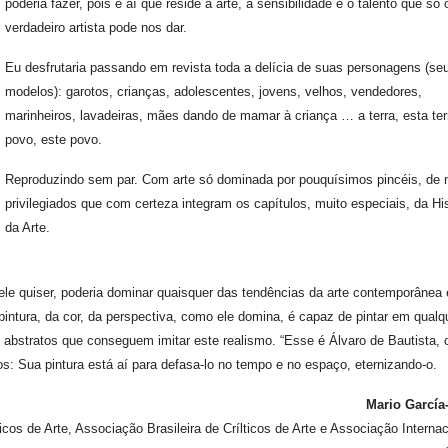
poderia fazer, pois é aí que reside a arte, a sensibilidade e o talento que só 
verdadeiro artista pode nos dar.
Eu desfrutaria passando em revista toda a delícia de suas personagens (se
modelos): garotos, crianças, adolescentes, jovens, velhos, vendedores,
marinheiros, lavadeiras, mães dando de mamar à criança … a terra, esta ter
povo, este povo.
Reproduzindo sem par. Com arte só dominada por pouquísimos pincéis, de
privilegiados que com certeza integram os capítulos, muito especiais, da His
da Arte.
e ele quiser, poderia dominar quaisquer das tendências da arte contemporânea 
intura, da cor, da perspectiva, como ele domina, é capaz de pintar em qualq
s abstratos que conseguem imitar este realismo. “Esse é Álvaro de Bautista, 
ios: Sua pintura está aí para defasa-lo no tempo e no espaço, eternizando-o.
Mario García
cos de Arte, Associação Brasileira de Crílticos de Arte e Associação Internac