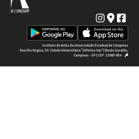
Instituto de Artes da Universidade Estadual de Campinas
Rua Elis Regina, 50. Cidade Universitária "Zeferino Vaz" | Barão Geraldo,
Campinas - SP | CEP: 13083-854