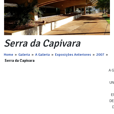
Serra da Capivara
Home
»
Galeria
»
A Galeria
»
Exposições Anteriores
»
2007
»
Serra da Capivara
A 
UN
E
DE
D