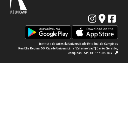
Instituto de Artes da Universidade Estadual de Campinas
Rua Elis Regina, 50. Cidade Universitária "Zeferino Vaz" | Barão Geraldo,
Campinas - SP | CEP: 13083-854