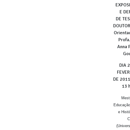
EXPOS
E DE
DE TES
DOUTO
Orienta
Profa.
Anna 
Gou
DIA 
FEVER
DE 2011
13 
Mest
Educação
e Histó
C
(Univer