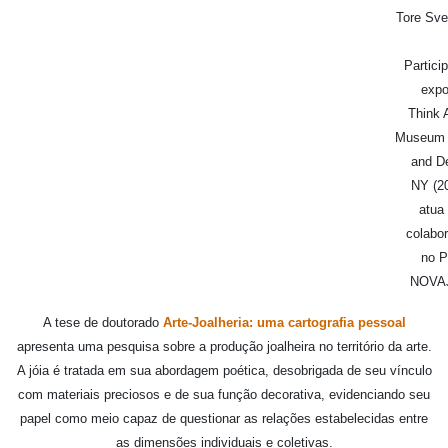
Tore Sve
Partici
expo
Think 
Museum o
and D
NY (2
atua
colabo
no P
NOVA
A tese de doutorado
Arte-Joalheria: uma cartografia pessoal
apresenta uma pesquisa sobre a produção joalheira no território da arte.
A jóia é tratada em sua abordagem poética, desobrigada de seu vínculo
com materiais preciosos e de sua função decorativa, evidenciando seu
papel como meio capaz de questionar as relações estabelecidas entre
as dimensões individuais e coletivas.