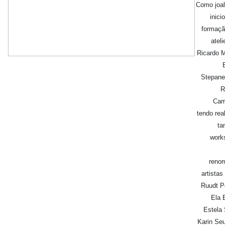
Como joal
inici
formaçã
ateli
Ricardo M
Stepane
R
Cam
tendo rea
t
work
reno
artista
Ruudt P
Ela 
Estela
Karin Seu