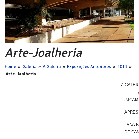
Arte-Joalheria
Home
»
Galeria
»
A Galeria
»
Exposições Anteriores
»
2011
»
Arte-Joalheria
A GALER
UNICAMP
APRES
ANA P
DE CA