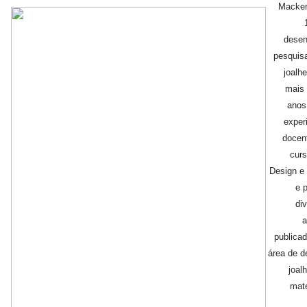
Macken
desen
pesquis
joalhe
mais 
anos
exper
docen
cur
Design e
e 
di
a
publica
área de d
joalh
mate