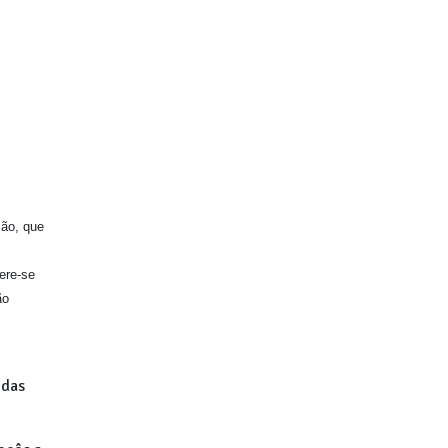
ção, que
fere-se
ão
 das