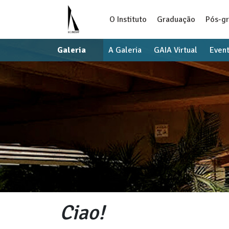
O Instituto
Graduação
Pós-g
Galeria
A Galeria
GAIA Virtual
Even
Ciao!