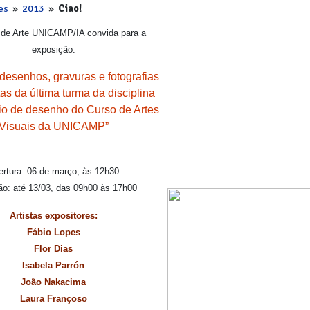
es
»
2013
»
Ciao!
 de Arte UNICAMP/IA convida para a
exposição:
desenhos, gravuras e fotografias
tas da última turma da disciplina
io de desenho do Curso de Artes
Visuais da UNICAMP”
ertura: 06 de março, às 12h30
ão: até 13/03, das 09h00 às 17h00
Artistas expositores:
Fábio Lopes
Flor Dias
Isabela Parrón
João Nakacima
Laura Françoso