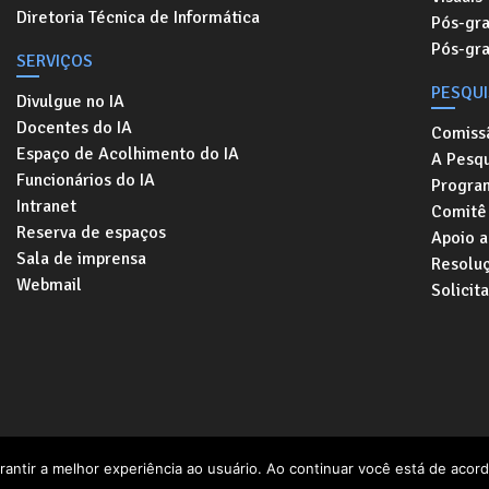
Diretoria Técnica de Informática
Pós-gr
Pós-gr
SERVIÇOS
PESQU
Divulgue no IA
Docentes do IA
Comiss
Espaço de Acolhimento do IA
A Pesqu
Funcionários do IA
Progra
Intranet
Comitê 
Reserva de espaços
Apoio a
Sala de imprensa
Resolu
Webmail
Solicit
Rua Elis Regina, 50. Cidade Universitári
rantir a melhor experiência ao usuário. Ao continuar você está de acord