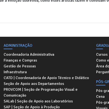
 que a emoção sobreviva, como esses artistas fazem e convidam v
ADMINISTRAÇÃO
GRADU
Coordenadoria Administrativa
Cursos
Finanças e Compras
Como e
Gestão de Pessoas
Área d
Infraestrutura
Pergunt
CATD | Coordenadoria de Apoio Técnico e Didático
PÓS-G
Seção de Apoio aos Departamentos
PROVCOM | Seção de Programação Visual e
Pós-gr
Comunicação
Cena
SALab | Seção de Apoio aos Laboratórios
Pós-gr
SAP | Seção de Apoio à Produção
Visuais