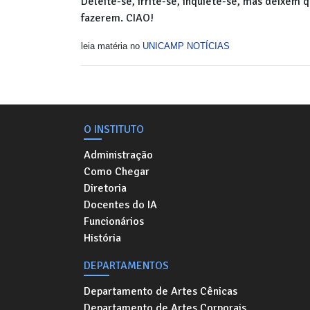
Deleite-se, irrite-se, inquiete-se, mas deixem
fazerem. CIAO!
leia matéria no
UNICAMP NOTÍCIAS
O INSTITUTO
Administração
Como Chegar
Diretoria
Docentes do IA
Funcionários
História
DEPARTAMENTOS
Departamento de Artes Cênicas
Departamento de Artes Corporais