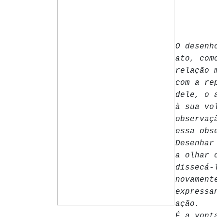
O desenh
ato, com
relação 
com a re
dele, o 
à sua vo
observaç
essa obs
Desenhar
a olhar 
dissecá-
novament
expressa
ação.
É a vont