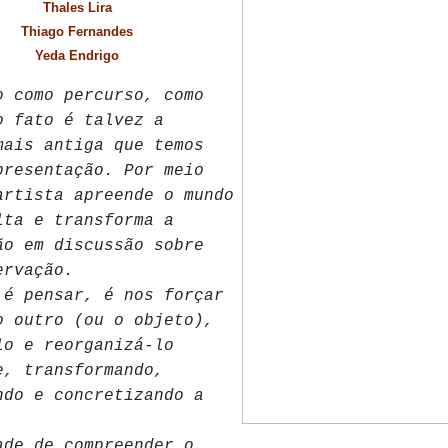
Thales Lira
Thiago Fernandes
Yeda Endrigo
o como percurso, como
o fato é talvez a
mais antiga que temos
presentação. Por meio
artista apreende o mundo
lta e transforma a
ão em discussão sobre
ervação.
 é pensar, é nos forçar
o outro (ou o objeto),
lo e reorganizá-lo
e, transformando,
ndo e concretizando a
ade de compreender o