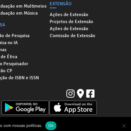
EXTENSÃO
aduação em Multimeios
aduação em Música
Ações de Extensão
Projetos de Extensão
ISA
Ações de Extensão
ão de Pesquisa
Comissão de Extensão
isa no IA
mas
de Ética
o Pesquisador
ção CP
ação de ISBN e ISSN
Instituto de Artes da Universidade Estadual de Campinas
a "Zeferino Vaz" | Barão Geraldo, Campinas - SP | CEP: 13083-854
o com nossas políticas.
Ok