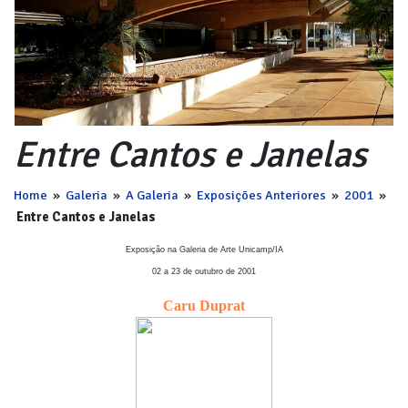
Entre Cantos e Janelas
Home
»
Galeria
»
A Galeria
»
Exposições Anteriores
»
2001
»
Entre Cantos e Janelas
Exposição na Galeria de Arte Unicamp/IA
02 a 23 de outubro de 2001
Caru Duprat