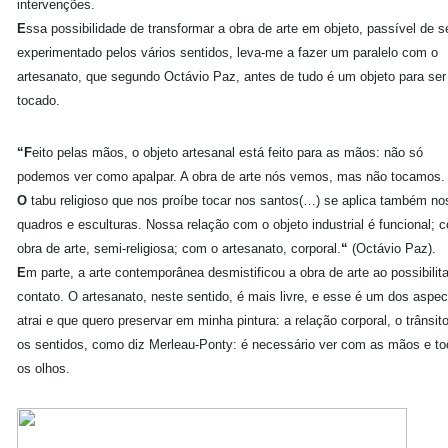
intervenções.
E
ssa possibilidade de transformar a obra de arte em objeto, passível de s
experimentado pelos vários sentidos, leva-me a fazer um paralelo com o
artesanato, que segundo Octávio Paz, antes de tudo é um objeto para ser 
tocado.
“F
eito pelas mãos, o objeto artesanal está feito para as mãos: não só
podemos ver como apalpar. A obra de arte nós vemos, mas não tocamos.
O
tabu religioso que nos proíbe tocar nos santos(…) se aplica também no
quadros e esculturas. Nossa relação com o objeto industrial é funcional; 
obra de arte, semi-religiosa; com o artesanato, corporal.
“
(Octávio Paz).
E
m parte, a arte contemporânea desmistificou a obra de arte ao possibilita
contato. O artesanato, neste sentido, é mais livre, e esse é um dos aspe
atrai e que quero preservar em minha pintura: a relação corporal, o trânsito
os sentidos, como diz Merleau-Ponty: é necessário ver com as mãos e t
os olhos.