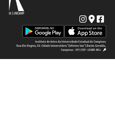
Instituto de Artes da Universidade Estadual de Campinas
Rua Elis Regina, 50. Cidade Universitária "Zeferino Vaz" | Barão Geraldo,
Campinas - SP | CEP: 13083-854