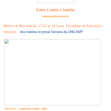
Entre Cantos e Janelas
caruduprat@uol.com.br
D
efesa de
D
issertação: 17/10 às 14 horas, Faculdade de Educação /
Unicamp –
leia matéria no jornal Semana da UNICAMP
“Arco-íris” – encáustica e batik – 2001