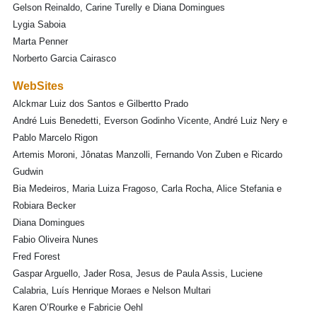
Gelson Reinaldo, Carine Turelly e Diana Domingues
Lygia Saboia
Marta Penner
Norberto Garcia Cairasco
WebSites
Alckmar Luiz dos Santos e Gilbertto Prado
André Luis Benedetti, Everson Godinho Vicente, André Luiz Nery e
Pablo Marcelo Rigon
Artemis Moroni, Jônatas Manzolli, Fernando Von Zuben e Ricardo
Gudwin
Bia Medeiros, Maria Luiza Fragoso, Carla Rocha, Alice Stefania e
Robiara Becker
Diana Domingues
Fabio Oliveira Nunes
Fred Forest
Gaspar Arguello, Jader Rosa, Jesus de Paula Assis, Luciene
Calabria, Luís Henrique Moraes e Nelson Multari
Karen O’Rourke e Fabricie Oehl