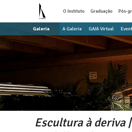
O Instituto
Graduação
Pós-g
Galeria
A Galeria
GAIA Virtual
Even
Escultura à deriva