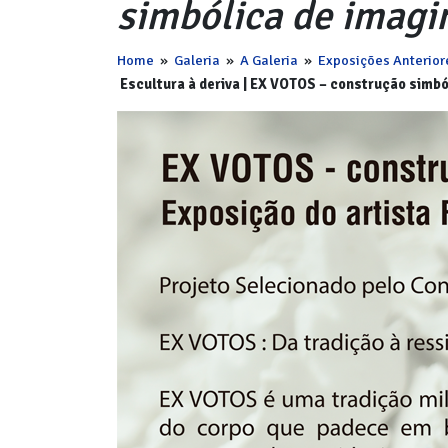
simbólica de imagi
Home
»
Galeria
»
A Galeria
»
Exposições Anterior
Escultura à deriva | EX VOTOS – construção simbó