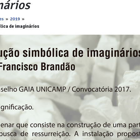
nários
es
»
2019
»
lica de imaginários