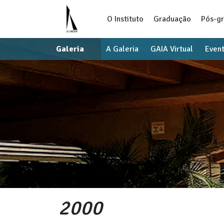
O Instituto
Graduação
Pós-g
Galeria
A Galeria
GAIA Virtual
Even
2000