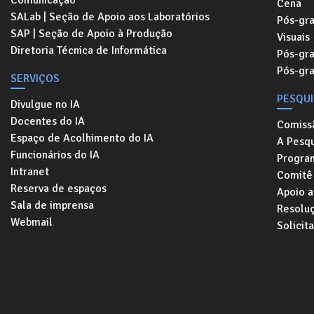
Comunicação
Cena
SALab | Seção de Apoio aos Laboratórios
Pós-gr
SAP | Seção de Apoio à Produção
Visuais
Diretoria Técnica de Informática
Pós-gr
Pós-gr
SERVIÇOS
PESQU
Divulgue no IA
Docentes do IA
Comiss
Espaço de Acolhimento do IA
A Pesqu
Funcionários do IA
Progra
Intranet
Comitê 
Reserva de espaços
Apoio a
Sala de imprensa
Resolu
Webmail
Solicit