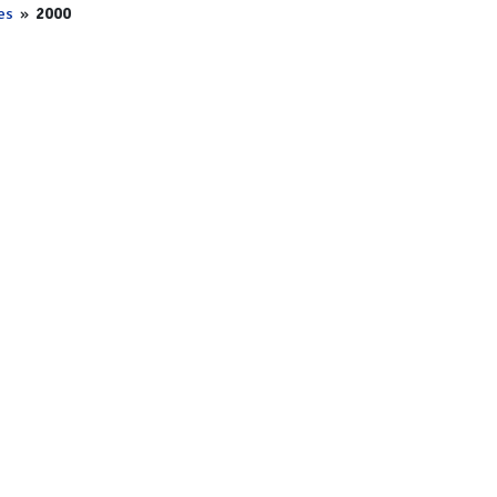
es
»
2000