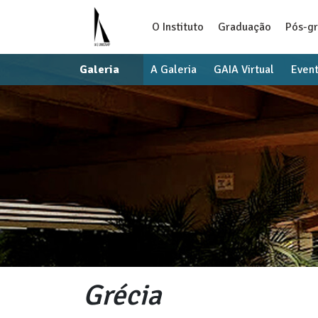
O Instituto
Graduação
Pós-g
Galeria
A Galeria
GAIA Virtual
Even
Grécia