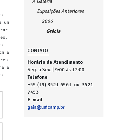
A Galeria
Exposições Anteriores
os
2006
e um
brar
Grécia
neo,
os
CONTATO
om a
ores.
Horário de Atendimento
ra a
Seg. a Sex. | 9:00 às 17:00
os
Telefone
+55 (19) 3521-6561 ou 3521-
7453
E-mail
gaia@unicamp.br