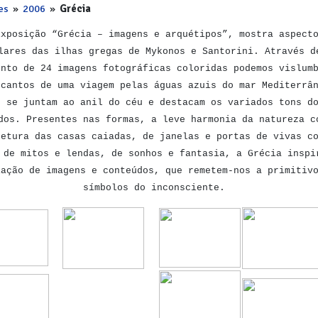
es
»
2006
»
Grécia
Exposição “Grécia – imagens e arquétipos”, mostra aspect
lares das ilhas gregas de Mykonos e Santorini. Através d
unto de 24 imagens fotográficas coloridas podemos vislum
ncantos de uma viagem pelas águas azuis do mar Mediterrâ
e se juntam ao anil do céu e destacam os variados tons d
dos. Presentes nas formas, a leve harmonia da natureza c
tetura das casas caiadas, de janelas e portas de vivas c
 de mitos e lendas, de sonhos e fantasia, a Grécia inspi
iação de imagens e conteúdos, que remetem-nos a primitiv
símbolos do inconsciente.