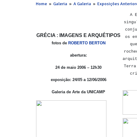
Home
»
Galeria
»
A Galeria
»
Exposições Anterior
A 
singu
conj
GRÉCIA : IMAGENS E ARQUÉTIPOS
os e
fotos de
ROBERTO BERTON
qu
roche
abertura:
arqui
Terra
24 de maio 2006 – 12h30
cr
exposição: 24/05 a 12/06/2006
Galeria de Arte da UNICAMP