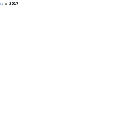
es
»
2017