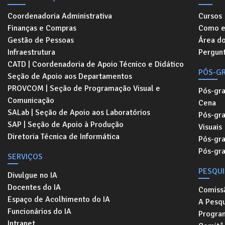
Coordenadoria Administrativa
Cursos
Finanças e Compras
Como e
Gestão de Pessoas
Área d
Infraestrutura
Pergunt
CATD | Coordenadoria de Apoio Técnico e Didático
PÓS-G
Seção de Apoio aos Departamentos
PROVCOM | Seção de Programação Visual e
Pós-gr
Comunicação
Cena
SALab | Seção de Apoio aos Laboratórios
Pós-gr
SAP | Seção de Apoio à Produção
Visuais
Diretoria Técnica de Informática
Pós-gr
Pós-gr
SERVIÇOS
PESQU
Divulgue no IA
Docentes do IA
Comiss
Espaço de Acolhimento do IA
A Pesqu
Funcionários do IA
Progra
Intranet