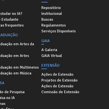
Repositório
studar no IA?
Institucional
o Estudante
Buscas
as frequentes
Regulamentos
Serviços Disponíveis
RADUAÇÃO
GAIA
aduação em Artes da
A Galeria
aduação em Artes
GAIA Virtual
EXTENSÃO
aduação em Multimeios
aduação em Música
Ações de Extensão
Projetos de Extensão
ISA
Ações de Extensão
ão de Pesquisa
Comissão de Extensão
isa no IA
mas