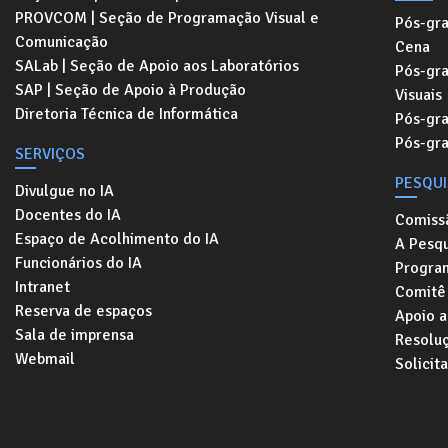
PROVCOM | Seção de Programação Visual e
Pós-gr
Comunicação
Cena
SALab | Seção de Apoio aos Laboratórios
Pós-gr
SAP | Seção de Apoio à Produção
Visuais
Diretoria Técnica de Informática
Pós-gr
Pós-gr
SERVIÇOS
PESQU
Divulgue no IA
Docentes do IA
Comiss
Espaço de Acolhimento do IA
A Pesqu
Funcionários do IA
Progra
Intranet
Comitê 
Reserva de espaços
Apoio a
Sala de imprensa
Resolu
Webmail
Solicit