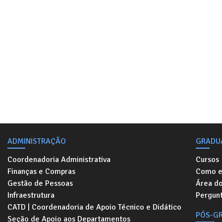
ADMINISTRAÇÃO
GRADU
Coordenadoria Administrativa
Cursos
Finanças e Compras
Como e
Gestão de Pessoas
Área d
Infraestrutura
Pergunt
CATD | Coordenadoria de Apoio Técnico e Didático
PÓS-G
Seção de Apoio aos Departamentos