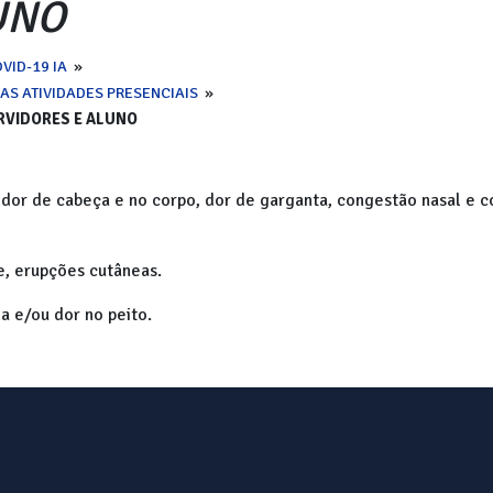
UNO
VID-19 IA
»
AS ATIVIDADES PRESENCIAIS
»
RVIDORES E ALUNO
 dor de cabeça e no corpo, dor de garganta, congestão nasal e co
e, erupções cutâneas.
la e/ou dor no peito.