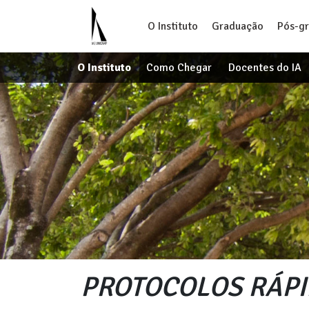
O Instituto
Graduação
Pós-g
O Instituto
Como Chegar
Docentes do IA
PROTOCOLOS RÁPI