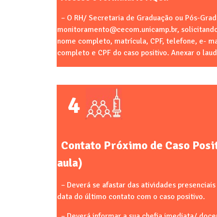
– O RH/ Secretaria de Graduação ou Pós-Gradu
monitoramento@cecom.unicamp.br, solicitando 
nome completo, matrícula, CPF, telefone, e- ma
completo e CPF do caso positivo. Anexar o lau
4
Contato Próximo de Caso Posit
aula)
– Deverá se afastar das atividades presenciais
data do último contato com o caso positivo.
– Deverá informar a sua chefia imediata/ docen