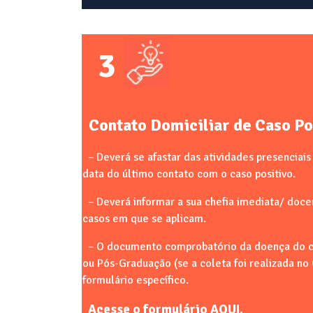
3
Contato Domiciliar de Caso Po
– Deverá se afastar das atividades presenciais
data do último contato com o caso positivo.
– Deverá informar a sua chefia imediata/ docen
casos em que se aplicam.
– O documento comprobatório da doença do ca
ou Pós-Graduação (se a coleta foi realizada n
formulário específico.
Acesse o formulário
AQUI
.