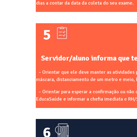
dias a contar da data da coleta do seu exame.
5
Servidor/aluno informa que t
– Orientar que ele deve manter as atividades 
máscara, distanciamento de um metro e meio, 
– Orientar para esperar a confirmação ou não do
EducaSaúde e informar a chefia imediata e RH/
6