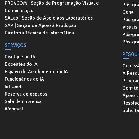
PROVCOM | Seção de Programação Visual e
Pós-gr
Comunicação
Cena
SALab | Seção de Apoio aos Laboratórios
Pós-gr
SAP | Seção de Apoio à Produção
Visuais
Diretoria Técnica de Informática
Pós-gr
Pós-gr
SERVIÇOS
PESQU
Divulgue no IA
Docentes do IA
Comiss
Espaço de Acolhimento do IA
A Pesqu
Funcionários do IA
Progra
Intranet
Comitê 
Reserva de espaços
Apoio a
Sala de imprensa
Resolu
Webmail
Solicit