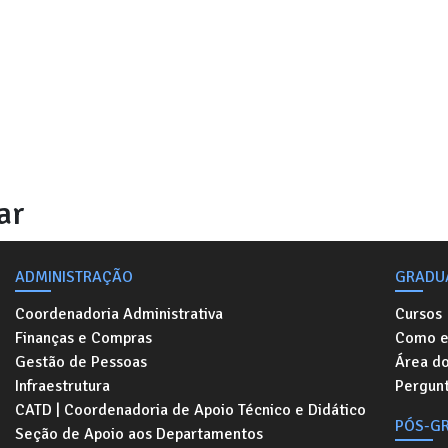
ar
ADMINISTRAÇÃO
GRADU
Coordenadoria Administrativa
Cursos
Finanças e Compras
Como e
Gestão de Pessoas
Área d
Infraestrutura
Pergunt
CATD | Coordenadoria de Apoio Técnico e Didático
PÓS-G
Seção de Apoio aos Departamentos