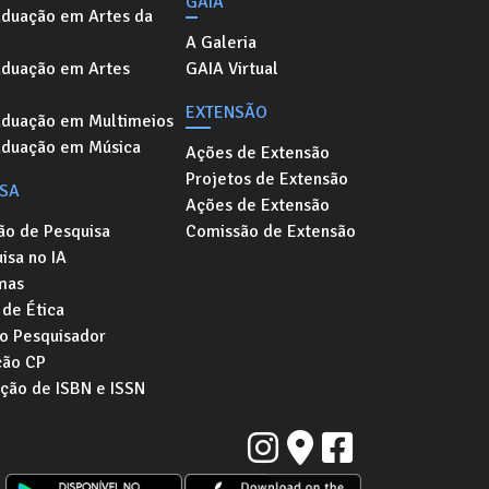
GAIA
aduação em Artes da
A Galeria
aduação em Artes
GAIA Virtual
EXTENSÃO
aduação em Multimeios
aduação em Música
Ações de Extensão
Projetos de Extensão
ISA
Ações de Extensão
ão de Pesquisa
Comissão de Extensão
isa no IA
mas
de Ética
o Pesquisador
ção CP
ação de ISBN e ISSN