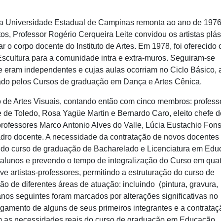
s na Universidade Estadual de Campinas remonta ao ano de 1976
s, Professor Rogério Cerqueira Leite convidou os artistas plás
r o corpo docente do Instituto de Artes. Em 1978, foi oferecido 
 Escultura para a comunidade intra e extra-muros. Seguiram-se
ue eram independentes e cujas aulas ocorriam no Ciclo Básico,
ado pelos Cursos de graduação em Dança e Artes Cênica.
o de Artes Visuais, contando então com cinco membros: profess
e de Toledo, Rosa Yagüe Martin e Bernardo Caro, eleito chefe d
rofessores Marco Antonio Alves do Valle, Lúcia Eustachio Fon
uadro docente. A necessidade da contratação de novos docentes
rma do curso de graduação de Bacharelado e Licenciatura em Ed
 alunos e prevendo o tempo de integralização do Curso em qua
e artistas-professores, permitindo a estruturação do curso de
o de diferentes áreas de atuação: incluindo (pintura, gravura,
s anos seguintes foram marcados por alterações significativas no
gamento de alguns de seus primeiros integrantes e a contrataç
om as necessidades reais do curso de graduação em Educação