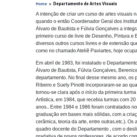
Home
»
Departamento de Artes Visuais
A intenção de criar um curso de artes visuai
quando o então Coordenador Geral dos Instituto
Álvaro de Bautista e Fúlvia Gonçalves a integra
primeiro curso de livre de Desenho, Pintura e
diversos outros cursos livres e de extensão q
como no chamado Ateliê Paviartes, hoje ocup
Em abril de 1983, foi instalado o Departament
Álvaro de Bautista, Fúlvia Gonçalves, Berenic
departamento. No final desse mesmo ano, os p
Ribeiro e Suely Pinotti incorporaram-se ao q
tornou-se clara após o início da primeira tu
Artística, em 1984, que recebia turmas com 20
anos.. Entre 1984 e 1986 foram contratados nov
graduação em bases mais sólidas, com a criaçã
cerâmica, teoria da arte, entre outras.etc.). O
quadro docente do Departamento , com o desli
gradativa de novos professores, de acordo c