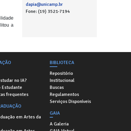
dapia@unicamp.br
Fone: (19) 3521-7194
lidade
litou a
AÇÃO
BIBLIOTECA
Repositório
studar no IA?
Institucional
o Estudante
Buscas
as frequentes
Regulamentos
Serviços Disponíveis
RADUAÇÃO
GAIA
aduação em Artes da
A Galeria