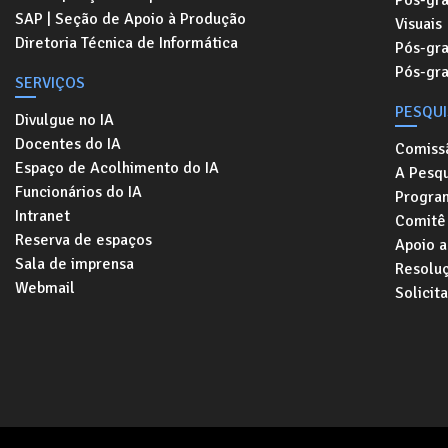
Pós-gr
SAP | Seção de Apoio à Produção
Visuais
Diretoria Técnica de Informática
Pós-gr
Pós-gr
SERVIÇOS
PESQU
Divulgue no IA
Docentes do IA
Comiss
Espaço de Acolhimento do IA
A Pesqu
Funcionários do IA
Progra
Intranet
Comitê 
Reserva de espaços
Apoio a
Sala de imprensa
Resolu
Webmail
Solicit