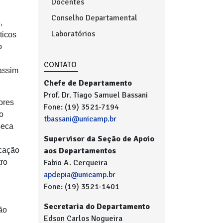
Docentes
Conselho Departamental
,
Laboratórios
ticos
o
CONTATO
 assim
Chefe de Departamento
Prof. Dr. Tiago Samuel Bassani
ores
Fone: (19) 3521-7194
o
tbassani@unicamp.br
seca
Supervisor da Seção de Apoio
ucação
aos Departamentos
tro
Fabio A. Cerqueira
apdepia@unicamp.br
Fone: (19) 3521-1401
Secretaria do Departamento
ão
Edson Carlos Nogueira