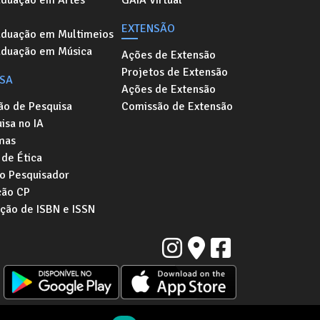
aduação em Artes
GAIA Virtual
EXTENSÃO
aduação em Multimeios
aduação em Música
Ações de Extensão
Projetos de Extensão
ISA
Ações de Extensão
ão de Pesquisa
Comissão de Extensão
isa no IA
mas
de Ética
o Pesquisador
ção CP
ação de ISBN e ISSN
Instituto de Artes da Universidade Estadual de Campinas