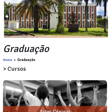
Graduação
Home
»
Graduação
> Cursos
Artes Cênicas