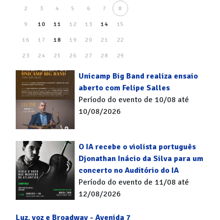
2
3
4
5
6
7
8
9
10
11
12
13
14
15
16
17
18
19
20
21
22
23
24
25
26
27
28
29
30
31
Unicamp Big Band realiza ensaio
aberto com Felipe Salles
Período do evento de 10/08 até
10/08/2026
O IA recebe o violista português
Djonathan Inácio da Silva para um
concerto no Auditório do IA
Período do evento de 11/08 até
12/08/2026
Luz, voz e Broadway - Avenida 7