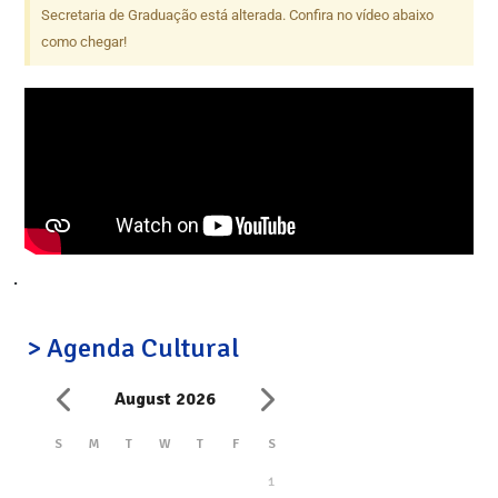
Secretaria de Graduação está alterada. Confira no vídeo abaixo
como chegar!
.
> Agenda Cultural
August 2026
S
M
T
W
T
F
S
1