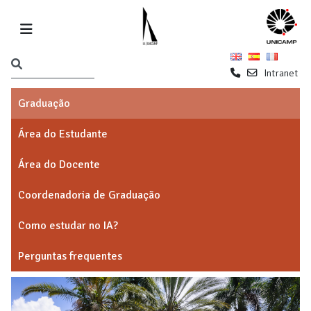
Intranet
Graduação
Área do Estudante
Área do Docente
Coordenadoria de Graduação
Como estudar no IA?
Perguntas frequentes