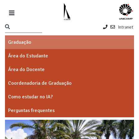
Intranet
Graduação
Área do Estudante
Área do Docente
Coordenadoria de Graduação
Como estudar no IA?
Perguntas frequentes