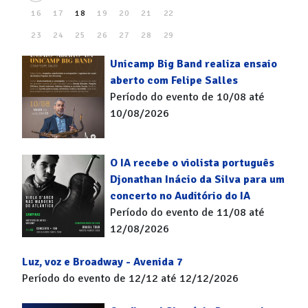
16
17
18
19
20
21
22
23
24
25
26
27
28
29
30
31
Unicamp Big Band realiza ensaio
aberto com Felipe Salles
Período do evento de 10/08 até
10/08/2026
O IA recebe o violista português
Djonathan Inácio da Silva para um
concerto no Auditório do IA
Período do evento de 11/08 até
12/08/2026
Luz, voz e Broadway - Avenida 7
Período do evento de 12/12 até 12/12/2026