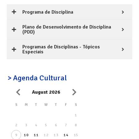
Programa de Disciplina
Plano de Desenvolvimento de Disciplina
(PDD)
Programas de Disciplinas - Tópicos
Especiais
> Agenda Cultural
August 2026
S
M
T
W
T
F
S
1
2
3
4
5
6
7
8
9
10
11
12
13
14
15