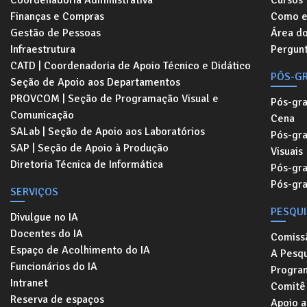
Coordenadoria Administrativa
Cursos
Finanças e Compras
Como e
Gestão de Pessoas
Área d
Infraestrutura
Pergunt
CATD | Coordenadoria de Apoio Técnico e Didático
PÓS-G
Seção de Apoio aos Departamentos
PROVCOM | Seção de Programação Visual e
Pós-gr
Comunicação
Cena
SALab | Seção de Apoio aos Laboratórios
Pós-gr
SAP | Seção de Apoio à Produção
Visuais
Diretoria Técnica de Informática
Pós-gr
Pós-gr
SERVIÇOS
PESQU
Divulgue no IA
Docentes do IA
Comiss
Espaço de Acolhimento do IA
A Pesqu
Funcionários do IA
Progra
Intranet
Comitê 
Reserva de espaços
Apoio a