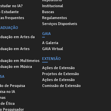
Repositório
studar no IA?
Institucional
o Estudante
Buscas
as frequentes
Regulamentos
Serviços Disponíveis
RADUAÇÃO
GAIA
aduação em Artes da
A Galeria
aduação em Artes
GAIA Virtual
EXTENSÃO
aduação em Multimeios
aduação em Música
Ações de Extensão
Projetos de Extensão
ISA
Ações de Extensão
ão de Pesquisa
Comissão de Extensão
isa no IA
mas
de Ética
o Pesquisador