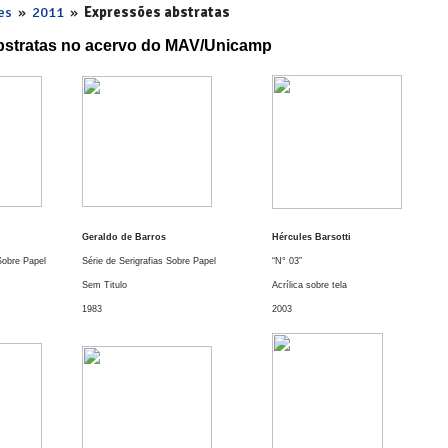
es
»
2011
»
Expressões abstratas
bstratas no acervo do MAV/Unicamp
Geraldo de Barros
Hércules Barsotti
Sobre Papel
Série de Serigrafias Sobre Papel
“N° 03”
Sem Titulo
Acrílica sobre tela
1983
2003