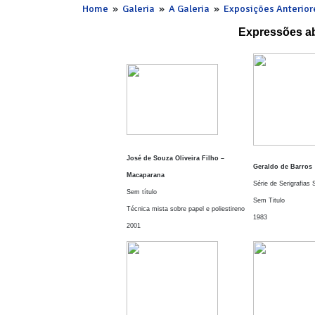
Home
»
Galeria
»
A Galeria
»
Exposições Anterior
Expressões a
José de Souza Oliveira Filho –
Geraldo de Barros
Macaparana
Série de Serigrafias 
Sem título
Sem Titulo
Técnica mista sobre papel e poliestireno
1983
2001