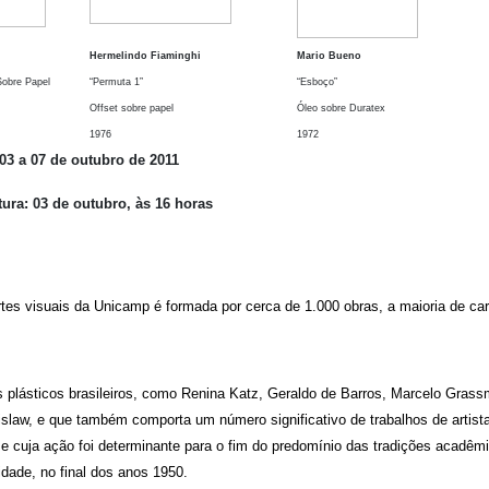
Hermelindo Fiaminghi
Mario Bueno
Sobre Papel
“Permuta 1”
“Esboço”
Offset sobre papel
Óleo sobre Duratex
1976
1972
03 a 07 de outubro de 2011
ura: 03 de outubro, às 16 horas
tes visuais da Unicamp é formada por cerca de 1.000 obras, a maioria de car
as plásticos brasileiros, como Renina Katz, Geraldo de Barros, Marcelo Gras
islaw, e que também comporta um número significativo de trabalhos de artist
 cuja ação foi determinante para o fim do predomínio das tradições acadêm
idade, no final dos anos 1950.