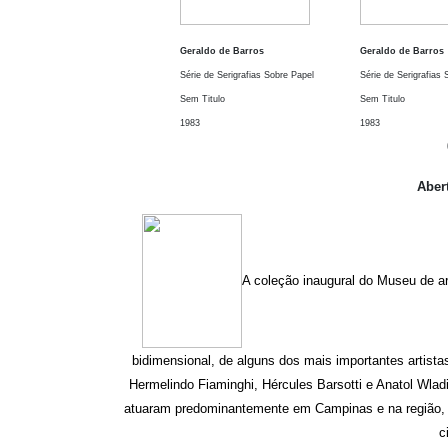
Geraldo de Barros
Geraldo de Barros
Série de Serigrafias Sobre Papel
Série de Serigrafias 
Sem Titulo
Sem Titulo
1983
1983
Abert
A coleção inaugural do Museu de ar
bidimensional, de alguns dos mais importantes artist
Hermelindo Fiaminghi, Hércules Barsotti e Anatol Wlad
atuaram predominantemente em Campinas e na região, e
c