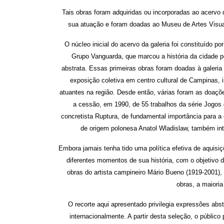
Tais obras foram adquiridas ou incorporadas ao acervo 
sua atuação e foram doadas ao Museu de Artes Visuai
O núcleo inicial do acervo da galeria foi constituído 
Grupo Vanguarda, que marcou a história da cidade po
abstrata. Essas primeiras obras foram doadas à galeria 
exposição coletiva em centro cultural de Campinas, i
atuantes na região. Desde então, várias foram as doaçõ
a cessão, em 1990, de 55 trabalhos da série Jogos 
concretista Ruptura, de fundamental importância para a
de origem polonesa Anatol Wladislaw, também integ
Embora jamais tenha tido uma política efetiva de aquisi
diferentes momentos de sua história, com o objetivo 
obras do artista campineiro Mário Bueno (1919-2001)
obras, a maioria
O recorte aqui apresentado privilegia expressões ab
internacionalmente. A partir desta seleção, o público