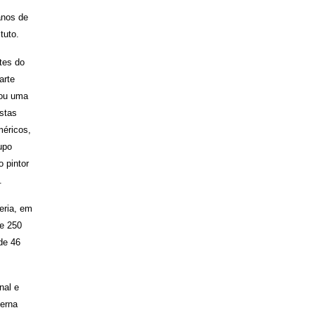
anos de
tuto.
tes do
arte
zou uma
istas
méricos,
upo
 pintor
.
eria, em
de 250
de 46
nal e
derna