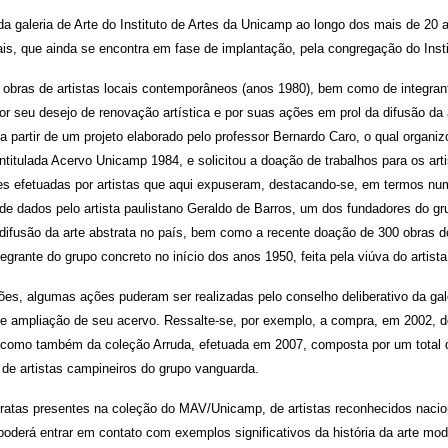
da galeria de Arte do Instituto de Artes da Unicamp ao longo dos mais de 20 
s, que ainda se encontra em fase de implantação, pela congregação do Insti
por obras de artistas locais contemporâneos (anos 1980), bem como de integran
r seu desejo de renovação artística e por suas ações em prol da difusão da 
a partir de um projeto elaborado pelo professor Bernardo Caro, o qual organi
ntitulada Acervo Unicamp 1984, e solicitou a doação de trabalhos para os art
es efetuadas por artistas que aqui expuseram, destacando-se, em termos nu
de dados pelo artista paulistano Geraldo de Barros, um dos fundadores do gr
 difusão da arte abstrata no país, bem como a recente doação de 300 obras do
rante do grupo concreto no início dos anos 1950, feita pela viúva do artista
ções, algumas ações puderam ser realizadas pelo conselho deliberativo da gal
de ampliação de seu acervo. Ressalte-se, por exemplo, a compra, em 2002, 
, como também da coleção Arruda, efetuada em 2007, composta por um total 
 de artistas campineiros do grupo vanguarda.
stratas presentes na coleção do MAV/Unicamp, de artistas reconhecidos nacio
 poderá entrar em contato com exemplos significativos da história da arte mo