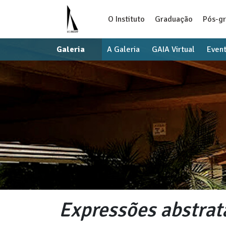
O Instituto
Graduação
Pós-g
Galeria
A Galeria
GAIA Virtual
Even
Expressões abstrat