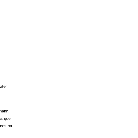
áter
smann,
as que
icas na