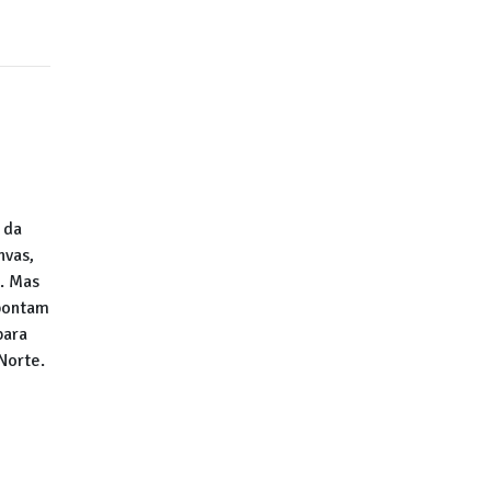
 da
nvas,
o. Mas
apontam
para
Norte.