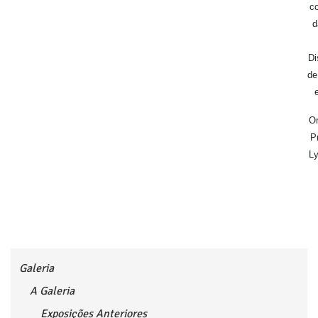
c
d
Di
de
Or
P
Ly
Galeria
A Galeria
Exposições Anteriores