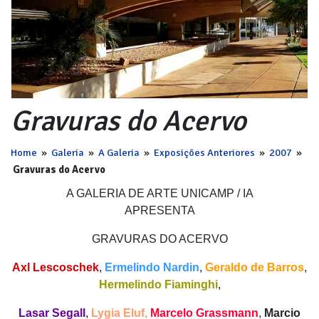
Gravuras do Acervo
Home
»
Galeria
»
A Galeria
»
Exposições Anteriores
»
2007
»
Gravuras do Acervo
A GALERIA DE ARTE UNICAMP / IA
APRESENTA
GRAVURAS DO ACERVO
Axl Lescoschek
,
Ermelindo Nardin
,
Geraldo de Barros
,
Hermelindo Fiaminghi
,
Lasar Segall
,
Lygia Eluf,
Marcelo Grassmann
,
Marcio