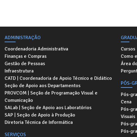
ADMINISTRAÇÃO
GRADU
Coordenadoria Administrativa
Cursos
Finanças e Compras
Como e
Gestão de Pessoas
Área d
Infraestrutura
Pergunt
CATD | Coordenadoria de Apoio Técnico e Didático
PÓS-G
Seção de Apoio aos Departamentos
PROVCOM | Seção de Programação Visual e
Pós-gr
Comunicação
Cena
SALab | Seção de Apoio aos Laboratórios
Pós-gr
SAP | Seção de Apoio à Produção
Visuais
Diretoria Técnica de Informática
Pós-gr
Pós-gr
SERVIÇOS