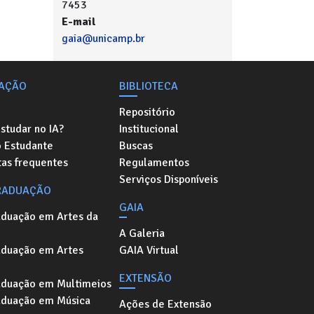
7453
E-mail
gaia@unicamp.br
AÇÃO
BIBLIOTECA
Repositório
studar no IA?
Institucional
o Estudante
Buscas
as frequentes
Regulamentos
Serviços Disponíveis
RADUAÇÃO
GAIA
aduação em Artes da
A Galeria
aduação em Artes
GAIA Virtual
EXTENSÃO
aduação em Multimeios
aduação em Música
Ações de Extensão