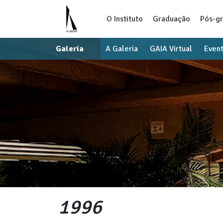
O Instituto
Graduação
Pós-g
Galeria
A Galeria
GAIA Virtual
Even
1996