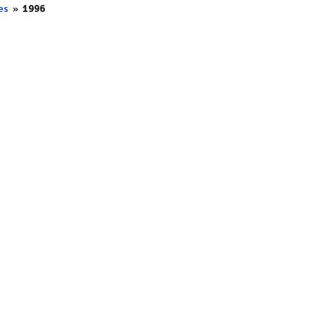
es
»
1996