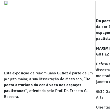
Do poet
da cor 
espaço
paulist
MAXIMI
GUTIEZ
Defesa 
dissert
Esta exposição de Maximiliano Gutiez é parte de um
mestrad
projeto maior, a sua Dissertação de Mestrado, “
Do
janeiro
poeta asturiano da cor à vaca nos espaços
paulistanos”
, orientada pelo Prof. Dr. Ernesto G.
9h30 Ga
Boccara.
Arte
Orientad