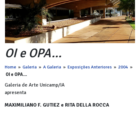
OI e OPA…
Home
»
Galeria
»
A Galeria
»
Exposições Anteriores
»
2004
»
OI e OPA…
Galeria de Arte Unicamp/IA
apresenta
MAXIMILIANO F. GUTIEZ e RITA DELLA ROCCA