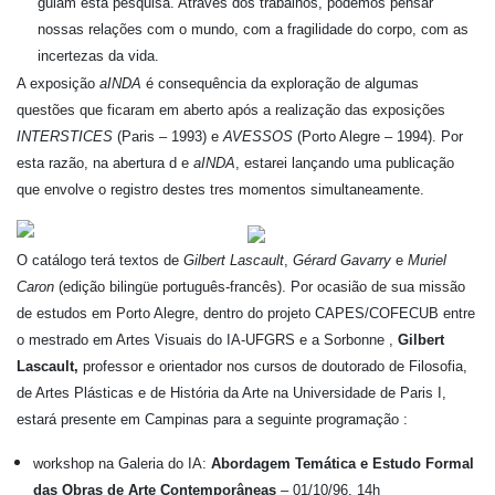
guiam esta pesquisa. Através dos trabalhos, podemos pensar
nossas relações com o mundo, com a fragilidade do corpo, com as
incertezas da vida.
A exposição
aINDA
é consequência da exploração de algumas
questões que ficaram em aberto após a realização das exposições
INTERSTICES
(Paris – 1993) e
AVESSOS
(Porto Alegre – 1994). Por
esta razão, na abertura d e
aINDA
, estarei lançando uma publicação
que envolve o registro destes tres momentos simultaneamente.
O catálogo terá textos de
Gilbert Lascault
,
Gérard Gavarry
e
Muriel
Caron
(edição bilingüe português-francês). Por ocasião de sua missão
de estudos em Porto Alegre, dentro do projeto CAPES/COFECUB entre
o mestrado em Artes Visuais do IA-UFGRS e a Sorbonne ,
Gilbert
Lascault,
professor e orientador nos cursos de doutorado de Filosofia,
de Artes Plásticas e de História da Arte na Universidade de Paris I,
estará presente em Campinas para a seguinte programação :
workshop na Galeria do IA:
Abordagem Temática e Estudo Formal
das Obras de Arte Contemporâneas
– 01/10/96, 14h