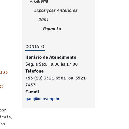
A Galeria
Exposições Anteriores
2001
Papou La
CONTATO
Horário de Atendimento
Seg. a Sex. | 9:00 às 17:00
Telefone
ELO
+55 (19) 3521-6561 ou 3521-
7453
R?
E-mail
gaia@unicamp.br
por
icais,
pas