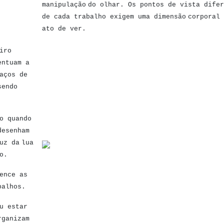
manipulação
do olhar. Os pontos de vista difer
de cada trabalho exigem uma dimensão
corporal 
ato de ver.
iro
entuam a
aços de
sendo
o quando
desenham
uz da
lua
o.
ence as
balhos.
u estar
rganizam