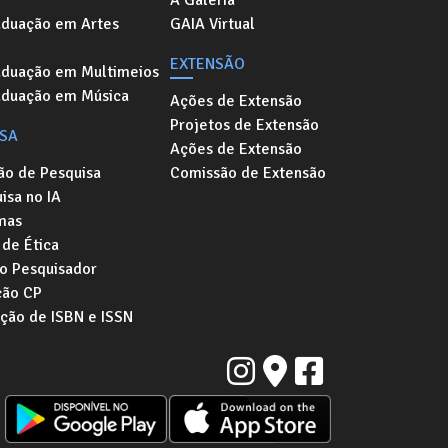
A Galeria
aduação em Artes
GAIA Virtual
EXTENSÃO
aduação em Multimeios
aduação em Música
Ações de Extensão
Projetos de Extensão
ISA
Ações de Extensão
ão de Pesquisa
Comissão de Extensão
isa no IA
mas
de Ética
o Pesquisador
ção CP
ação de ISBN e ISSN