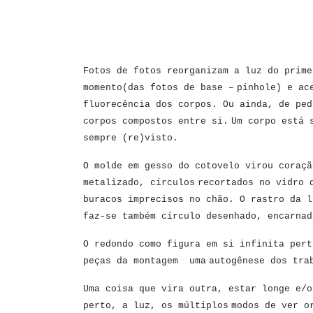
Fotos de fotos reorganizam a luz do prime
momento(das fotos de base –
pinhole) e ac
fluorecência dos corpos. Ou ainda, de ped
corpos compostos entre si.
Um corpo está 
sempre (re)visto.
O molde em gesso do cotovelo virou coraçã
metalizado, circulos
recortados no vidro 
buracos imprecisos no chão. O rastro da l
faz-se também círculo desenhado, encarnad
O redondo como figura em si infinita pert
peças da montagem ­ uma
autogênese dos tra
Uma coisa que vira outra, estar longe e/o
perto, a luz, os múltiplos
modos de ver o