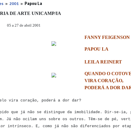
es
»
2001
»
Papou La
RIA DE ARTE UNICAMP/IA
05 a 27 de abril 2001
FANNY FEIGENSON
PAPOU LA
LEILA REINERT
QUANDO O COTOV
VIRA CORAÇÃO,
PODERÁ A DOR DA
elo vira coração, poderá a dor dar?
pido que já não se distingue da imobilidade. Dir-se-ia, 
m. Já não ocilam uns sobre os outros. Têm-se de pé, vert
lor intrínseco. E, como já não são diferenciados por eta