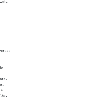
inha
versas
do
nte,
as.
 e
lho.