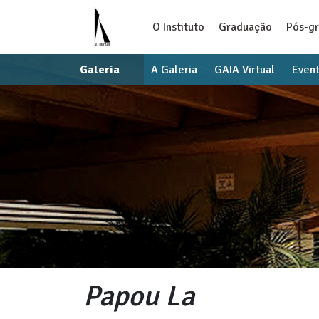
O Instituto
Graduação
Pós-g
Galeria
A Galeria
GAIA Virtual
Even
Papou La