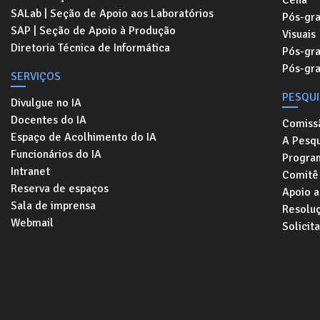
Cena
SALab | Seção de Apoio aos Laboratórios
Pós-gr
SAP | Seção de Apoio à Produção
Visuais
Diretoria Técnica de Informática
Pós-gr
Pós-gr
SERVIÇOS
PESQU
Divulgue no IA
Docentes do IA
Comiss
Espaço de Acolhimento do IA
A Pesqu
Funcionários do IA
Progra
Intranet
Comitê 
Reserva de espaços
Apoio a
Sala de imprensa
Resolu
Webmail
Solicit