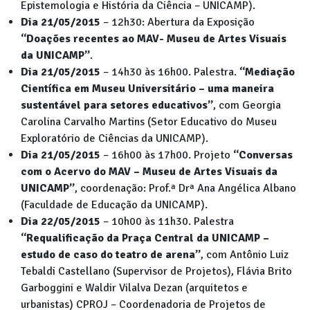
Epistemologia e História da Ciência – UNICAMP).
Dia 21/05/2015
– 12h30: Abertura da Exposição
“Doações recentes ao MAV- Museu de Artes Visuais
da UNICAMP”
.
Dia 21/05/2015
– 14h30 às 16h00. Palestra.
“Mediação
Científica em Museu Universitário – uma maneira
sustentável para setores educativos”
, com Georgia
Carolina Carvalho Martins (Setor Educativo do Museu
Exploratório de Ciências da UNICAMP).
Dia 21/05/2015
– 16h00 às 17h00. Projeto
“Conversas
com o Acervo do MAV – Museu de Artes Visuais da
UNICAMP”
, coordenação: Prof.ª Drª Ana Angélica Albano
(Faculdade de Educação da UNICAMP).
Dia 22/05/2015
– 10h00 às 11h30. Palestra
“Requalificação da Praça Central da UNICAMP –
estudo de caso do teatro de arena”
, com Antônio Luiz
Tebaldi Castellano (Supervisor de Projetos), Flávia Brito
Garboggini e Waldir Vilalva Dezan (arquitetos e
urbanistas) CPROJ – Coordenadoria de Projetos de