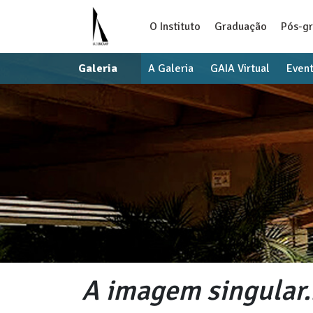
O Instituto
Graduação
Pós-g
Galeria
A Galeria
GAIA Virtual
Even
A imagem singular