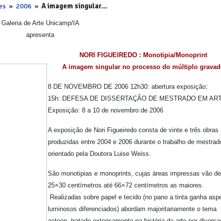
es
»
2006
»
A imagem singular…
Galeria de Arte Unicamp/IA
apresenta
NORI FIGUEIREDO : Monotipia/Monoprint
A imagem singular no processo do múltiplo grava
8 DE NOVEMBRO DE 2006 12h30: abertura exposição;
15h: DEFESA DE DISSERTAÇÃO DE MESTRADO EM AR
Exposição: 8 a 10 de novembro de 2006
A exposição de Nori Figueiredo consta de vinte e três obras
produzidas entre 2004 e 2006 durante o trabalho de mestrad
orientado pela Doutora Luise Weiss.
São monotipias e monoprints, cujas áreas impressas vão de
25×30 centímetros até 66×72 centímetros as maiores.
Realizadas sobre papel e tecido (no pano a tinta ganha asp
luminosos diferenciados) abordam majoritariamente o tema
acteon, tratado extensamente na história da arte por diversa