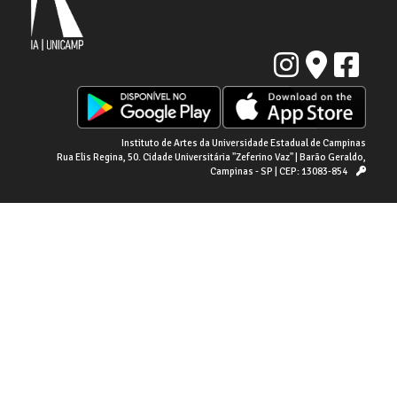
Instituto de Artes da Universidade Estadual de Campinas
Rua Elis Regina, 50. Cidade Universitária "Zeferino Vaz" | Barão Geraldo,
Campinas - SP | CEP: 13083-854