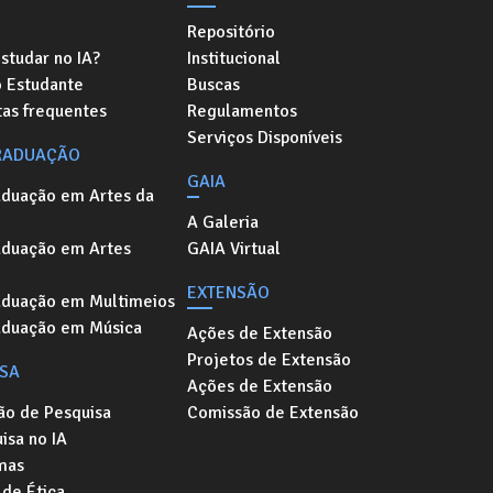
Repositório
studar no IA?
Institucional
o Estudante
Buscas
as frequentes
Regulamentos
Serviços Disponíveis
RADUAÇÃO
GAIA
aduação em Artes da
A Galeria
aduação em Artes
GAIA Virtual
EXTENSÃO
aduação em Multimeios
aduação em Música
Ações de Extensão
Projetos de Extensão
ISA
Ações de Extensão
ão de Pesquisa
Comissão de Extensão
isa no IA
mas
de Ética