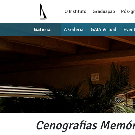
O Instituto
Graduação
Pós-g
Galeria
A Galeria
GAIA Virtual
Even
Cenografias Memór