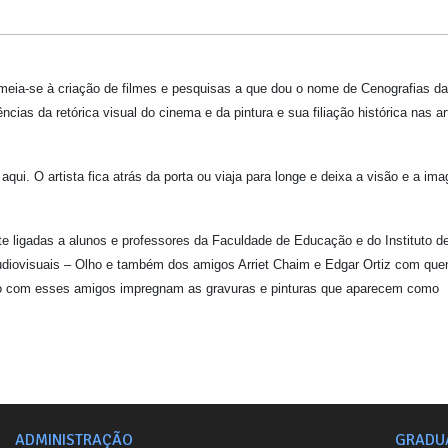
remeia-se à criação de filmes e pesquisas a que dou o nome de Cenografias da
cias da retórica visual do cinema e da pintura e sua filiação histórica nas ar
aqui. O artista fica atrás da porta ou viaja para longe e deixa a visão e a im
e ligadas a alunos e professores da Faculdade de Educação e do Instituto d
udiovisuais – Olho e também dos amigos Arriet Chaim e Edgar Ortiz com qu
junto com esses amigos impregnam as gravuras e pinturas que aparecem como
ADMINISTRAÇÃO
GRADU