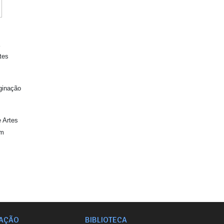
tes
aginação
e Artes
em
AÇÃO
BIBLIOTECA