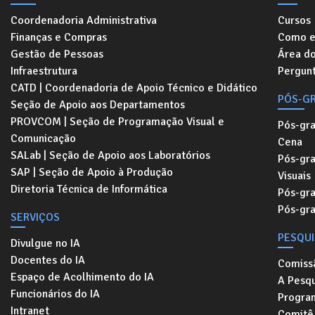
Coordenadoria Administrativa
Cursos
Finanças e Compras
Como e
Gestão de Pessoas
Área d
Infraestrutura
Pergunt
CATD | Coordenadoria de Apoio Técnico e Didático
PÓS-G
Seção de Apoio aos Departamentos
PROVCOM | Seção de Programação Visual e
Pós-gr
Comunicação
Cena
SALab | Seção de Apoio aos Laboratórios
Pós-gr
SAP | Seção de Apoio à Produção
Visuais
Diretoria Técnica de Informática
Pós-gr
Pós-gr
SERVIÇOS
PESQU
Divulgue no IA
Docentes do IA
Comiss
Espaço de Acolhimento do IA
A Pesqu
Funcionários do IA
Progra
Intranet
Comitê 