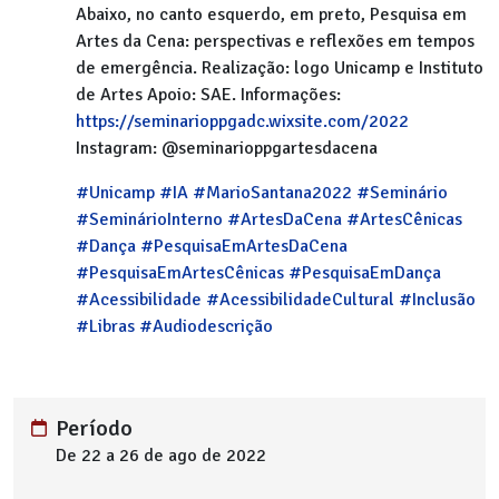
Abaixo, no canto esquerdo, em preto, Pesquisa em
Artes da Cena: perspectivas e reflexões em tempos
de emergência. Realização: logo Unicamp e Instituto
de Artes Apoio: SAE. Informações:
https://seminarioppgadc.wixsite.com/2022
Instagram: @seminarioppgartesdacena
#Unicamp
#IA
#MarioSantana2022
#Seminário
#SeminárioInterno
#ArtesDaCena
#ArtesCênicas
#Dança
#PesquisaEmArtesDaCena
#PesquisaEmArtesCênicas
#PesquisaEmDança
#Acessibilidade
#AcessibilidadeCultural
#Inclusão
#Libras
#Audiodescrição
Período
De 22 a 26 de ago de 2022