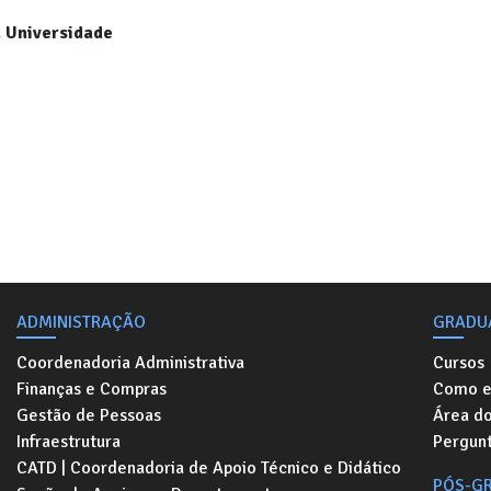
a Universidade
ADMINISTRAÇÃO
GRADU
Coordenadoria Administrativa
Cursos
Finanças e Compras
Como e
Gestão de Pessoas
Área d
Infraestrutura
Pergunt
CATD | Coordenadoria de Apoio Técnico e Didático
PÓS-G