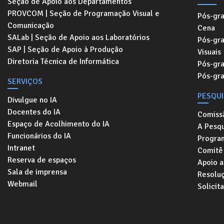
Seção de Apoio aos Departamentos
PROVCOM | Seção de Programação Visual e
Pós-gr
Comunicação
Cena
SALab | Seção de Apoio aos Laboratórios
Pós-gr
SAP | Seção de Apoio à Produção
Visuais
Diretoria Técnica de Informática
Pós-gr
Pós-gr
SERVIÇOS
PESQU
Divulgue no IA
Docentes do IA
Comiss
Espaço de Acolhimento do IA
A Pesqu
Funcionários do IA
Progra
Intranet
Comitê 
Reserva de espaços
Apoio a
Sala de imprensa
Resolu
Webmail
Solicit