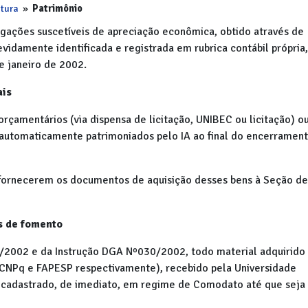
utura
»
Patrimônio
rigações suscetíveis de apreciação econômica, obtido através de
vidamente identificada e registrada em rubrica contábil própria,
e janeiro de 2002.
ais
orçamentários (via dispensa de licitação, UNIBEC ou licitação) o
utomaticamente patrimoniados pelo IA ao final do encerramen
 fornecerem os documentos de aquisição desses bens à Seção de
s de fomento
/2002 e da Instrução DGA Nº030/2002, todo material adquirid
(CNPq e FAPESP respectivamente), recebido pela Universidade
e cadastrado, de imediato, em regime de Comodato até que seja