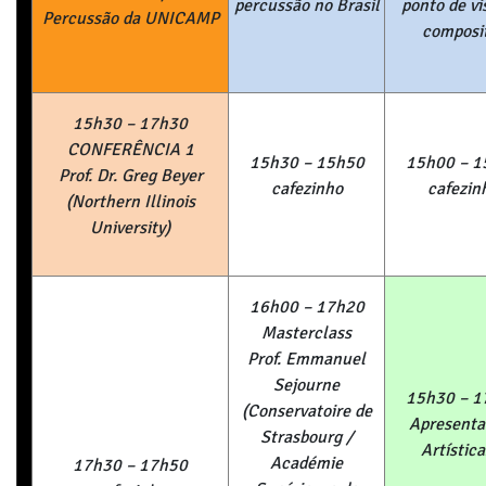
percussão no Brasil
ponto de vi
Percuss
ã
o da UNICAMP
composi
15h30 – 17h30
CONFER
Ê
NCIA 1
15h30 – 15h50
15h00 – 1
Prof. Dr. Greg Beyer
cafezinho
cafezin
(
Northern Illinois
University
)
16h00 – 17h20
Masterclass
Prof. Emmanuel
Sejourne
15h30 – 1
(Conservatoire de
Apresenta
Strasbourg /
Art
í
stica
Académie
17h30 – 17h50