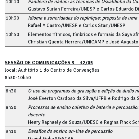
10h10
Pandeiro de náilon: as técnicas de Osvaldinho da Cu
Gustavo Surian Ferreira/UNESP e Carlos Eduardo D
10h30
Idioma e sonoridades do repinique: proposta de uma 
Rafael Y Castro/UNESP e Carlos Stasi/UNESP
10h50
Elementos rítmicos, tímbricos e formais da Saya afr
Christian Quenta Herrera/UNICAMP e José August
SESSÃO DE COMUNICAÇÕES 3 – 12/05
local: Auditório 1 do Centro de Convenções
8h30-10h50
8h30
O uso de programas de gravação e edição de áudio no
José Everton Cardoso da Silva/UFPB e Rodrigo da 
8h50
Processos de ensino coletivo de bateria e percussão:
docente
Henry Raphaely de Souza/UDESC e Regina Finck 
9h10
Desafios do ensino on-line de percussão
Daniel Gohn/UFSCAR