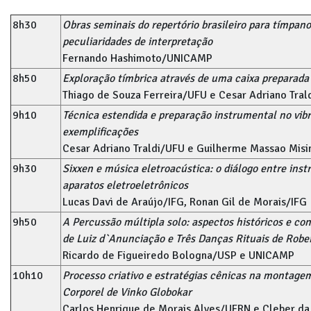
8h30
Obras seminais do repertório brasileiro para tímpano
peculiaridades de interpretação
Fernando Hashimoto/UNICAMP
8h50
Exploração tímbrica através de uma caixa preparada
Thiago de Souza Ferreira/UFU e Cesar Adriano Tral
9h10
Técnica estendida e preparação instrumental no vib
exemplificações
Cesar Adriano Traldi/UFU e Guilherme Massao Mis
9h30
Sixxen e música eletroacústica: o diálogo entre ins
aparatos eletroeletrônicos
Lucas Davi de Araújo/IFG, Ronan Gil de Morais/IFG
9h50
A Percussão múltipla solo: aspectos históricos e co
de Luiz d`Anunciação e Três Danças Rituais de Rober
Ricardo de Figueiredo Bologna/USP e UNICAMP
10h10
Processo criativo e estratégias cênicas na montage
Corporel de Vinko Globokar
Carlos Henrique de Morais Alves/UFRN e Cleber d