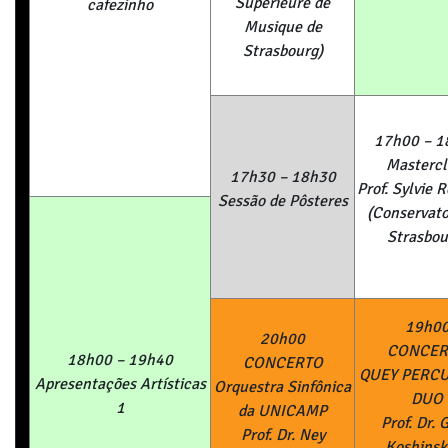
Supérieure de
cafezinho
Musique de
Strasbourg)
17h00 – 1
Mastercl
17h30 – 18h30
Prof. Sylvie 
Sessão de Pôsteres
(Conservato
Strasbou
19h0
20h00
CONCER
18h00 – 19h40
CONCERTO
QUEY PERC
Apresenta
çõ
es Art
í
sticas
Orquestra Sinf
ô
nica
DUO
1
da UNICAMP
Prof. Dr. 
Prof. Dr. Ney
Koshinsk