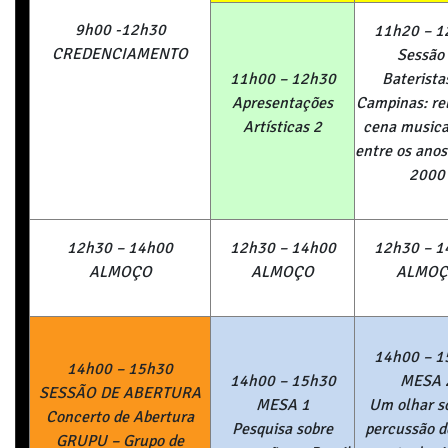
9h00 -12h30
11h20 – 1
CREDENCIAMENTO
Sessão
11h00 – 12h30
Baterista
Apresenta
çõ
es
Campinas: re
Art
í
sticas 2
cena musica
entre os ano
2000
12h30 – 14h00
12h30 – 14h00
12h30 – 1
ALMOÇO
ALMOÇO
ALMOÇ
14h00 – 1
14h00 – 15h30
14h00 – 15h30
MESA 
SESS
Ã
O DE ABERTURA
MESA 1
Um olhar s
Concerto de Abertura
Pesquisa sobre
percussão d
GRUPU – Grupo de