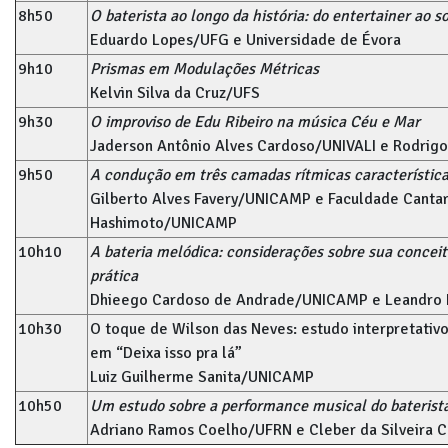
8h50
O baterista ao longo da história: do entertainer ao so
Eduardo Lopes/UFG e Universidade de Évora
9h10
Prismas em Modulações Métricas
Kelvin Silva da Cruz/UFS
9h30
O improviso de Edu Ribeiro na música Céu e Mar
Jaderson Antônio Alves Cardoso/UNIVALI e Rodrigo
9h50
A condução em três camadas rítmicas característ
Gilberto Alves Favery/UNICAMP e Faculdade Cantar
Hashimoto/UNICAMP
10h10
A bateria melódica: considerações sobre sua conceit
prática
Dhieego Cardoso de Andrade/UNICAMP e Leandro 
10h30
O toque de Wilson das Neves: estudo interpretativ
em “Deixa isso pra lá”
Luiz Guilherme Sanita/UNICAMP
10h50
Um estudo sobre a performance musical do baterista
Adriano Ramos Coelho/UFRN e Cleber da Silveira