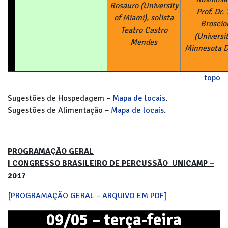
Rosauro (University
Prof. Dr.
of Miami), solista
Broscio
Teatro Castro
(Universit
Mendes
Minnesota D
topo
Sugestões de Hospedagem –
Mapa de locais
.
Sugestões de Alimentação –
Mapa de locais
.
PROGRAMAÇÃO GERAL
I CONGRESSO BRASILEIRO DE PERCUSSÃO
_
UNICAMP –
2017
[
PROGRAMAÇÃO GERAL – ARQUIVO EM PDF]
09/05 – terça-feira