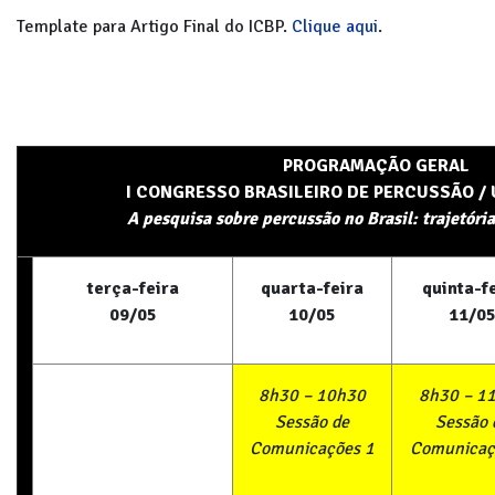
Template para Artigo Final do ICBP.
Clique aqui
.
PROGRAMAÇÃO GERAL
I CONGRESSO BRASILEIRO DE PERCUSSÃO / 
A pesquisa sobre percussão no Brasil: trajetória
terça-feira
quarta-feira
quinta-f
09/05
10/05
11/0
8h30 – 10h30
8h30 – 1
Sess
ã
o de
Sess
ã
o 
Comunica
çõ
es 1
Comunica
ç