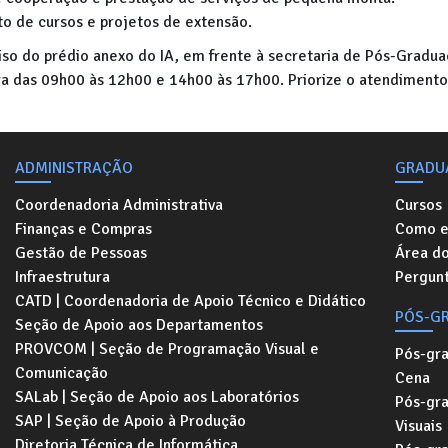
to de cursos e projetos de extensão.
iso do prédio anexo do IA, em frente à secretaria de Pós-Gradua
ra das 09h00 às 12h00 e 14h00 às 17h00. Priorize o atendimento
ADMINISTRAÇÃO
GRADU
Coordenadoria Administrativa
Cursos
Finanças e Compras
Como e
Gestão de Pessoas
Área d
Infraestrutura
Pergunt
CATD | Coordenadoria de Apoio Técnico e Didático
PÓS-G
Seção de Apoio aos Departamentos
PROVCOM | Seção de Programação Visual e
Pós-gr
Comunicação
Cena
SALab | Seção de Apoio aos Laboratórios
Pós-gr
SAP | Seção de Apoio à Produção
Visuais
Diretoria Técnica de Informática