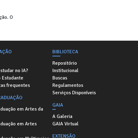
ção. O
AÇÃO
BIBLIOTECA
Repositório
studar no IA?
Institucional
o Estudante
Buscas
as frequentes
Regulamentos
Serviços Disponíveis
RADUAÇÃO
GAIA
aduação em Artes da
A Galeria
aduação em Artes
GAIA Virtual
EXTENSÃO