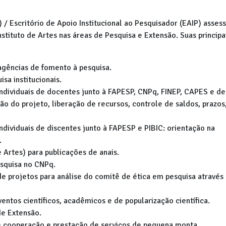
/ Escritório de Apoio Institucional ao Pesquisador (EAIP) asses
stituto de Artes nas áreas de Pesquisa e Extensão. Suas principa
agências de fomento à pesquisa.
sa institucionais.
individuais de docentes junto à FAPESP, CNPq, FINEP, CAPES e d
ão do projeto, liberação de recursos, controle de saldos, prazos
ndividuais de discentes junto à FAPESP e PIBIC: orientação na
.
e Artes) para publicações de anais.
squisa no CNPq.
e projetos para análise do comitê de ética em pesquisa através
entos científicos, acadêmicos e de popularização científica.
de Extensão.
e cooperação e prestação de serviços de pequena monta.