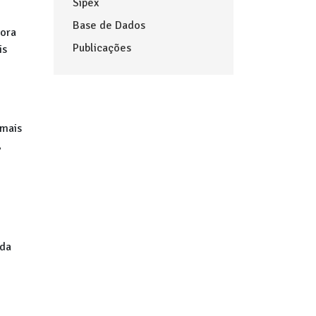
Sipex
Base de Dados
sora
Publicações
is
emais
,
 da