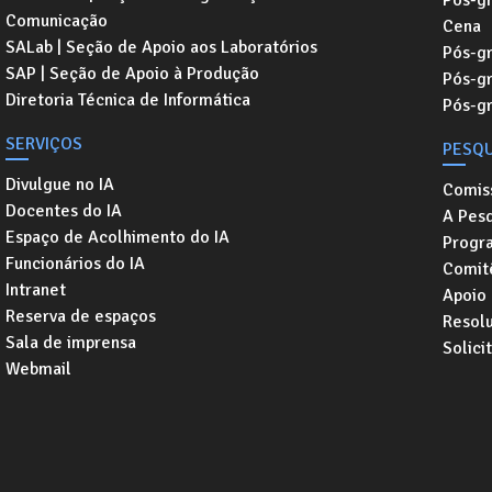
Comunicação
Cena
SALab | Seção de Apoio aos Laboratórios
Pós-gr
SAP | Seção de Apoio à Produção
Pós-g
Diretoria Técnica de Informática
Pós-g
SERVIÇOS
PESQU
Divulgue no IA
Comis
Docentes do IA
A Pesq
Espaço de Acolhimento do IA
Progr
Funcionários do IA
Comitê
Intranet
Apoio
Reserva de espaços
Resol
Sala de imprensa
Solici
Webmail