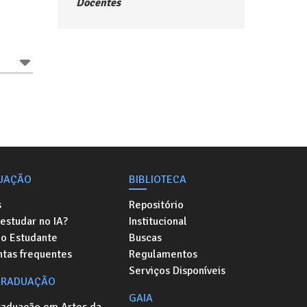
Docentes
UAÇÃO
BIBLIOTECA
s
Repositório
estudar no IA?
Institucional
do Estudante
Buscas
ntas frequentes
Regulamentos
Serviços Disponíveis
GRADUAÇÃO
GAIA
raduação em Artes da