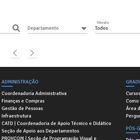
Vínculo
Departamento
Todos
ADMINISTRAÇÃO
GRAD
Coordenadoria Administrativa
Curso
Finanças e Compras
Como 
Gestão de Pessoas
Área 
Infraestrutura
Pergu
CATD | Coordenadoria de Apoio Técnico e Didático
PÓS-
Seção de Apoio aos Departamentos
PROVCOM | Seção de Programação Visual e
Pós-g