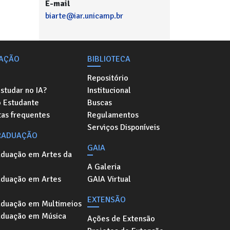
E-mail
biarte@iar.unicamp.br
AÇÃO
BIBLIOTECA
Repositório
studar no IA?
Institucional
o Estudante
Buscas
as frequentes
Regulamentos
Serviços Disponíveis
RADUAÇÃO
GAIA
aduação em Artes da
A Galeria
aduação em Artes
GAIA Virtual
EXTENSÃO
aduação em Multimeios
aduação em Música
Ações de Extensão