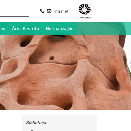
Intranet
tos
Área Restrita
Normalização
Biblioteca