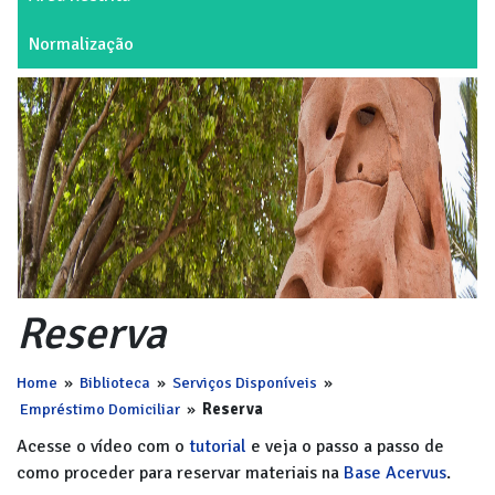
Normalização
Reserva
Home
»
Biblioteca
»
Serviços Disponíveis
»
Empréstimo Domiciliar
»
Reserva
Acesse o vídeo com o
tutorial
e veja o passo a passo de
como proceder para reservar materiais na
Base Acervus
.