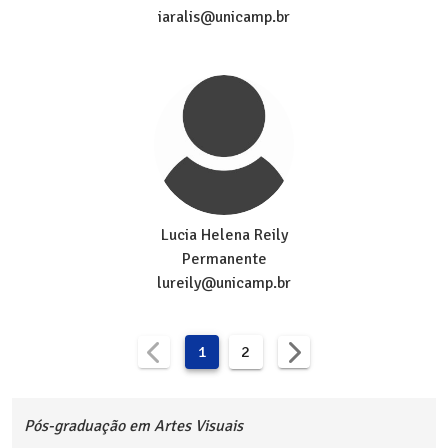
iaralis@unicamp.br
Lucia Helena Reily
Permanente
lureily@unicamp.br
1
2
Pós-graduação em Artes Visuais